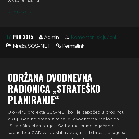
lokacije. Za […]
READ MORE...
17
PRO 2015
Admin
Komentari isključeni
Mreža SOS-NET
Permalink
ODRŽANA DVODNEVNA
RADIONICA „STRATEŠKO
PLANIRANJE“
U okviru projekta SOS-NET koji je započeo u prosincu
2014. Godine organizirana je dvodnevna radionica
„Strateško planiranje“. Svrha radionice je jačanje
kapaciteta OCD za vlastiti razvoj i stabilnost , a koje se