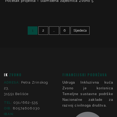
Početak projekta – Stambena zajednica Zvono 5
1
2
…
6
Sljedeća
IK
ZVONO
FINANCIJSKI PODRŽAVA
ADRESA:
Petra Zrinskog
Udruga Inkluzivna kuća
23,
Zvono je korisnica
31551 Belišće
Temeljne sustavne podrške
Nacionalne zaklade za
TEL:
031/662-535
razvoj civilnoga društva.
OIB:
80574606030
IBAN: