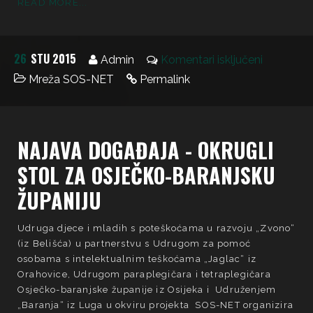
READ MORE...
26
STU 2015
Admin
Komentari isključeni
Mreža SOS-NET
Permalink
NAJAVA DOGAĐAJA - OKRUGLI
STOL ZA OSJEČKO-BARANJSKU
ŽUPANIJU
Udruga djece i mladih s poteškoćama u razvoju „Zvono“
(iz Belišća) u partnerstvu s Udrugom za pomoć
osobama s intelektualnim teškoćama „Jaglac“ iz
Orahovice, Udrugom paraplegičara i tetraplegičara
Osječko-baranjske županije iz Osijeka i Udruženjem
„Baranja“ iz Luga u okviru projekta SOS-NET organizira