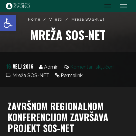
IK Zvono
Open toolbar
Home
/
Vijesti
/
Mreža SOS-NET
MREŽA SOS-NET
16
VELJ 2016
Admin
Komentari isključeni
Mreža SOS-NET
Permalink
ZAVRŠNOM REGIONALNOM
KONFERENCIJOM ZAVRŠAVA
PROJEKT SOS-NET