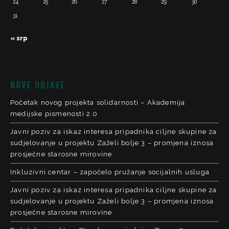
24
25
26
27
28
29
30
31
« srp
NOVE OBJAVE
Početak novog projekta solidarnosti – Akademija
medijske pismenosti 2.0
Javni poziv za iskaz interesa pripadnika ciljne skupine za
sudjelovanje u projektu Zaželi bolje 3 – promjena iznosa
prosječne starosne mirovine
Inkluzivni centar – započelo pružanje socijalnih usluga
Javni poziv za iskaz interesa pripadnika ciljne skupine za
sudjelovanje u projektu Zaželi bolje 3 – promjena iznosa
prosječne starosne mirovine