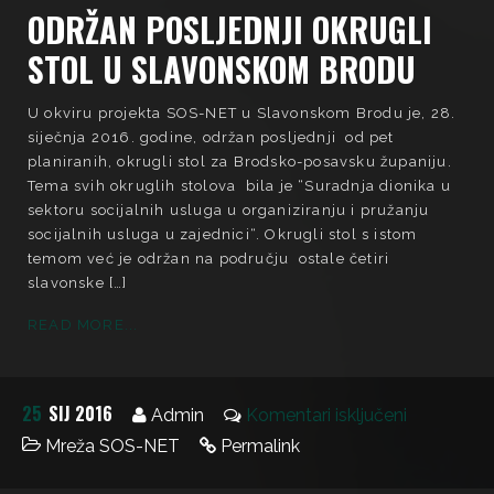
ODRŽAN POSLJEDNJI OKRUGLI
STOL U SLAVONSKOM BRODU
U okviru projekta SOS-NET u Slavonskom Brodu je, 28.
siječnja 2016. godine, održan posljednji od pet
planiranih, okrugli stol za Brodsko-posavsku županiju.
Tema svih okruglih stolova bila je “Suradnja dionika u
sektoru socijalnih usluga u organiziranju i pružanju
socijalnih usluga u zajednici“. Okrugli stol s istom
temom već je održan na području ostale četiri
slavonske […]
READ MORE...
25
SIJ 2016
Admin
Komentari isključeni
Mreža SOS-NET
Permalink