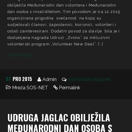
obilježila Međunarodni dan volontera i Međunarodni
dan osoba s invaliditetom. Tim povodom je 04.12.2015
organizirana prigodna svečanost na kojoj su
sudjelovali članovi, zaposlenici, korisnici, volonteri i
ostali zainteresirani. Dodatni povod za slavlje bila je i
dodijeljena nagrada Udruzi „Zvono“ za inkluzivni
volonterski program „Volunteer New Deal“. […]
READ MORE...
07
PRO 2015
Admin
Komentari isključeni
Mreža SOS-NET
Permalink
UDRUGA JAGLAC OBILJEŽILA
MEĐUNARODNI DAN OSOBA S