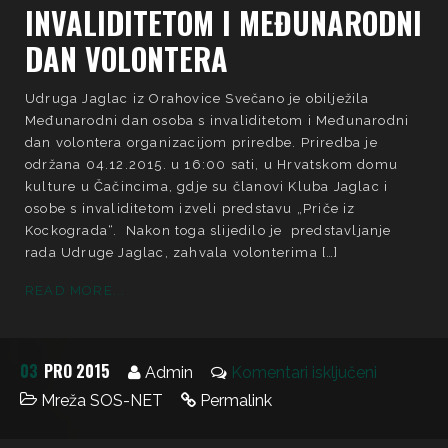
INVALIDITETOM I MEĐUNARODNI
DAN VOLONTERA
Udruga Jaglac iz Orahovice Svečano je obilježila
Međunarodni dan osoba s invaliditetom i Međunarodni
dan volontera organizacijom priredbe. Priredba je
održana 04.12.2015. u 16:00 sati, u Hrvatskom domu
kulture u Čačincima, gdje su članovi Kluba Jaglac i
osobe s invaliditetom izveli predstavu „Priče iz
Kockograda“. Nakon toga slijedilo je predstavljanje
rada Udruge Jaglac, zahvala volonterima […]
READ MORE...
03
PRO 2015
Admin
Komentari isključeni
Mreža SOS-NET
Permalink