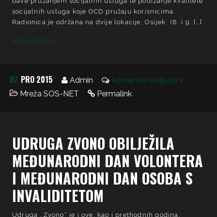
bave pružanjem socijalnih usluga te podizanje kvalitete
socijalnih usluga koje OCD pružaju korisnicima.
Radionica je održana na dvije lokacije: Osijek (8. i 9. […]
READ MORE...
07
PRO 2015
Admin
Komentari isključeni
Mreža SOS-NET
Permalink
UDRUGA ZVONO OBILJEŽILA
MEĐUNARODNI DAN VOLONTERA
I MEĐUNARODNI DAN OSOBA S
INVALIDITETOM
Udruga „Zvono“ je i ove, kao i prethodnih godina,