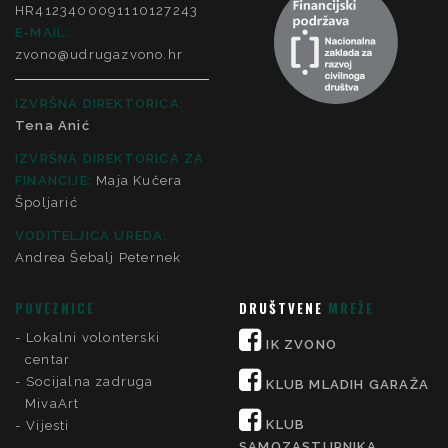
HR4123400091110127243
E-MAIL:
zvono@udrugazvono.hr
IZVRŠNA DIREKTORICA:
Tena Anić
IZVRŠNA DIREKTORICA ZA
FINANCIJE
:
Maja Kučera
Špoljarić
VODITELJICA UREDA:
Andrea Šebalj Peternek
POVEZNICE
DRUŠTVENE
MREŽE
Lokalni volonterski
IK ZVONO
centar
Socijalna zadruga
KLUB MLADIH GARAŽA
MivaArt
KLUB
Vijesti
SAMOZASTUPNIKA