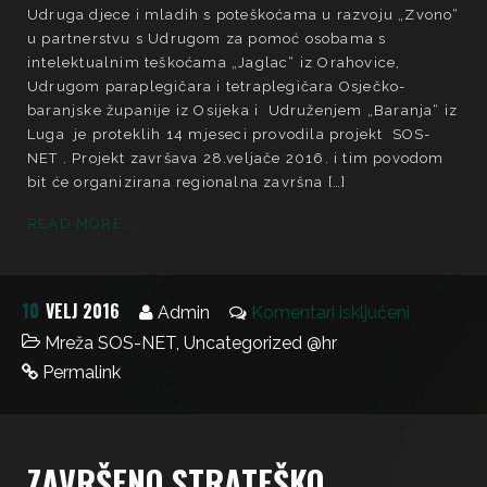
Udruga djece i mladih s poteškoćama u razvoju „Zvono“
u partnerstvu s Udrugom za pomoć osobama s
intelektualnim teškoćama „Jaglac“ iz Orahovice,
Udrugom paraplegičara i tetraplegičara Osječko-
baranjske županije iz Osijeka i Udruženjem „Baranja“ iz
Luga je proteklih 14 mjeseci provodila projekt SOS-
NET . Projekt završava 28.veljače 2016. i tim povodom
bit će organizirana regionalna završna […]
READ MORE...
10
VELJ 2016
Admin
Komentari isključeni
Mreža SOS-NET
,
Uncategorized @hr
Permalink
ZAVRŠENO STRATEŠKO