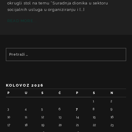
okrugli stol na temu “Suradnja dionika u sektoru
socijalnih usluga u organiziranju i […]
READ MORE...
KOLOVOZ 2026
P
U
S
Č
P
S
N
1
2
3
4
5
6
7
8
9
10
11
12
13
14
15
16
17
18
19
20
21
22
23