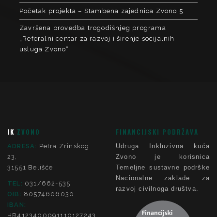
Početak projekta – Stambena zajednica Zvono 5
Završena provedba trogodišnjeg programa
„Referalni centar za razvoj i širenje socijalnih
usluga Zvono“
IK
ZVONO
FINANCIJSKI PODRŽAVA
ADRESA:
Petra Zrinskog
Udruga Inkluzivna kuća
23,
Zvono je korisnica
31551 Belišće
Temeljne sustavne podrške
Nacionalne zaklade za
TEL:
031/662-535
razvoj civilnoga društva.
OIB:
80574606030
IBAN:
HR4123400091110127243