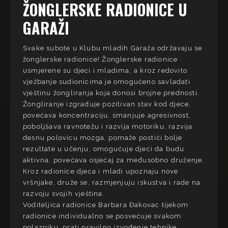
ŽONGLERSKE RADIONICE U
GARAŽI
Svake subote u Klubu mladih Garaža održavaju se
žonglerske radionice! Žonglerske radionice
usmjerene su djeci i mladima, a kroz redovito
vježbanje sudionicima je omogućeno savladati
vještinu žongliranja koja donosi brojne prednosti.
Žongliranje izgrađuje pozitivan stav kod djece,
povećava koncentraciju, smanjuje agresivnost,
poboljšava ravnotežu i razvija motoriku, razvija
desnu polovicu mozga, pomaže postići bolje
rezultate u učenju, omogućuje djeci da budu
aktivna, povećava osjećaj za međusobno druženje.
Kroz radionice djeca i mladi upoznaju nove
vršnjake, druže se, razmjenjuju iskustva i rade na
razvoju svojih vještina.
Voditeljica radionice Barbara Đakovac tijekom
radionice individualno se posvećuje svakom
polazniku, prati pravilno izvođenje tehnike