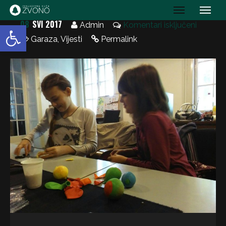
IK Zvono
08
SVI 2017
Open toolbar
Admin
Komentari isključeni
Garaza
,
Vijesti
Permalink