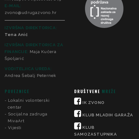
E-MAIL:
zvono@udrugazvono.hr
IZVRŠNA DIREKTORICA:
Tena Anić
IZVRŠNA DIREKTORICA ZA
FINANCIJE
:
Maja Kučera
Špoljarić
VODITELJICA UREDA:
Andrea Šebalj Peternek
POVEZNICE
DRUŠTVENE
MREŽE
Lokalni volonterski
IK ZVONO
centar
Socijalna zadruga
KLUB MLADIH GARAŽA
MivaArt
KLUB
Vijesti
SAMOZASTUPNIKA