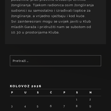
žongliranja. Tijekom radionica osim žongliranja
sudionici su samostalno i izrađivali loptice za
žongliranje, a vrijedno vježbaju i kod kuće.
Svi zainteresirani mogu se uvijek javiti u Klub
mladih Garaža i pridružiti nam se subotom od
10.30 u prostorijama Kluba.
KOLOVOZ 2026
P
U
S
Č
P
S
N
1
2
3
4
5
6
7
8
9