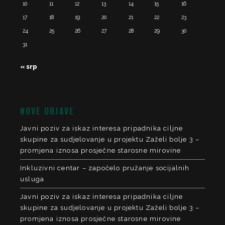
10
11
12
13
14
15
16
17
18
19
20
21
22
23
24
25
26
27
28
29
30
31
« srp
NOVE OBJAVE
Javni poziv za iskaz interesa pripadnika ciljne
skupine za sudjelovanje u projektu Zaželi bolje 3 –
promjena iznosa prosječne starosne mirovine
Inkluzivni centar – započelo pružanje socijalnih
usluga
Javni poziv za iskaz interesa pripadnika ciljne
skupine za sudjelovanje u projektu Zaželi bolje 3 –
promjena iznosa prosječne starosne mirovine