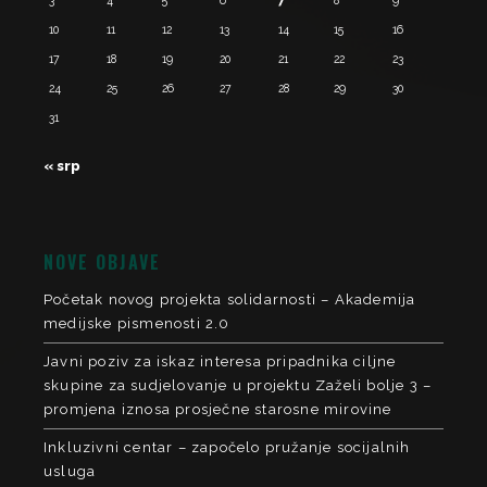
10
11
12
13
14
15
16
17
18
19
20
21
22
23
24
25
26
27
28
29
30
31
« srp
NOVE OBJAVE
Početak novog projekta solidarnosti – Akademija
medijske pismenosti 2.0
Javni poziv za iskaz interesa pripadnika ciljne
skupine za sudjelovanje u projektu Zaželi bolje 3 –
promjena iznosa prosječne starosne mirovine
Inkluzivni centar – započelo pružanje socijalnih
usluga