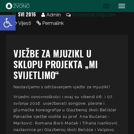
IK Zvono
11
SVI 2016
Open toolbar
Admin
Komentari isključeni
Vijesti
Permalink
VJEŽBE ZA MJUZIKL U
SKLOPU PROJEKTA „MI
SVIJETLIMO“
Nastavljamo s održavanjem vježbi za mjuzikl!
Vrijedni osnovnoškolci i ovaj su vikend 06. i 07.
svibnja 2016. uvježbavali songove, plesne i
glumačke koreografije u Glazbenoj školi Belišće!
Pjevačke vježbe vodile su prof. Ana Bučanac-
Marković, Romana Borš-Mačak i Tihana Ivanković,
nastavnice pri Glazbenoj školi Belišće i Valpovo,