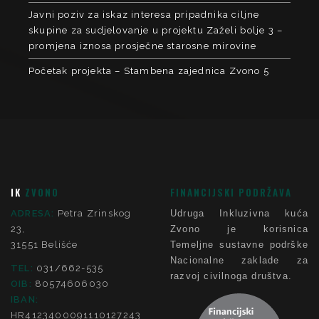
Javni poziv za iskaz interesa pripadnika ciljne
skupine za sudjelovanje u projektu Zaželi bolje 3 –
promjena iznosa prosječne starosne mirovine
Početak projekta – Stambena zajednica Zvono 5
IK
ZVONO
FINANCIJSKI PODRŽAVA
ADRESA:
Petra Zrinskog
Udruga Inkluzivna kuća
23,
Zvono je korisnica
31551 Belišće
Temeljne sustavne podrške
Nacionalne zaklade za
TEL:
031/662-535
razvoj civilnoga društva.
OIB:
80574606030
IBAN:
HR4123400091110127243