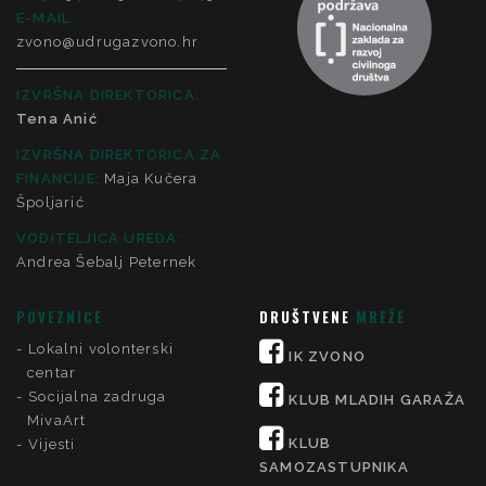
E-MAIL:
zvono@udrugazvono.hr
IZVRŠNA DIREKTORICA:
Tena Anić
IZVRŠNA DIREKTORICA ZA
FINANCIJE
:
Maja Kučera
Špoljarić
VODITELJICA UREDA:
Andrea Šebalj Peternek
POVEZNICE
DRUŠTVENE
MREŽE
Lokalni volonterski
IK ZVONO
centar
Socijalna zadruga
KLUB MLADIH GARAŽA
MivaArt
KLUB
Vijesti
SAMOZASTUPNIKA