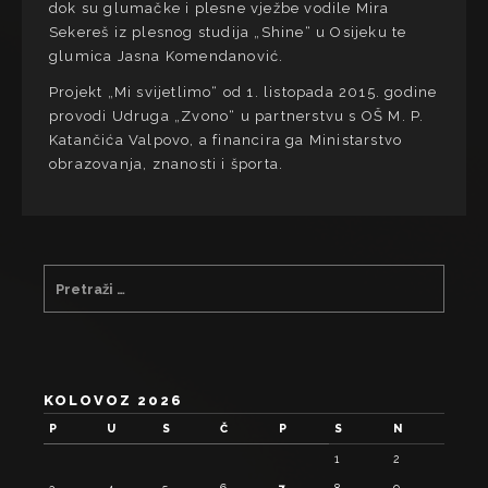
dok su glumačke i plesne vježbe vodile Mira
Sekereš iz plesnog studija „Shine“ u Osijeku te
glumica Jasna Komendanović.
Projekt „Mi svijetlimo“ od 1. listopada 2015. godine
provodi Udruga „Zvono“ u partnerstvu s OŠ M. P.
Katančića Valpovo, a financira ga Ministarstvo
obrazovanja, znanosti i športa.
KOLOVOZ 2026
P
U
S
Č
P
S
N
1
2
3
4
5
6
7
8
9