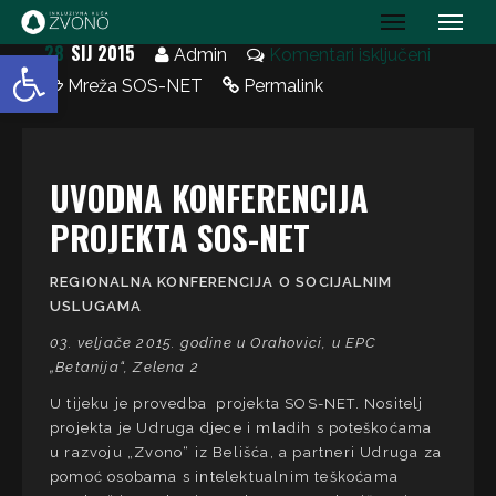
IK Zvono
28
SIJ 2015
Open toolbar
Admin
Komentari isključeni
Mreža SOS-NET
Permalink
UVODNA KONFERENCIJA
PROJEKTA SOS-NET
REGIONALNA KONFERENCIJA O SOCIJALNIM
USLUGAMA
03. veljače 2015. godine u Orahovici, u EPC
„Betanija“, Zelena 2
U tijeku je provedba projekta SOS-NET. Nositelj
projekta je Udruga djece i mladih s poteškoćama
u razvoju „Zvono“ iz Belišća, a partneri Udruga za
pomoć osobama s intelektualnim teškoćama