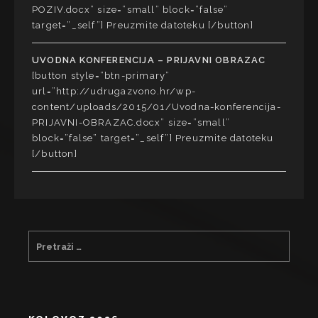
POZIV.docx” size=”small” block=”false”
target=”_self”] Preuzmite datoteku [/button]
UVODNA KONFERENCIJA – PRIJAVNI OBRAZAC
[button style=”btn-primary”
url=”http://udrugazvono.hr/wp-
content/uploads/2015/01/Uvodna-konferencija-
PRIJAVNI-OBRAZAC.docx” size=”small”
block=”false” target=”_self”] Preuzmite datoteku
[/button]