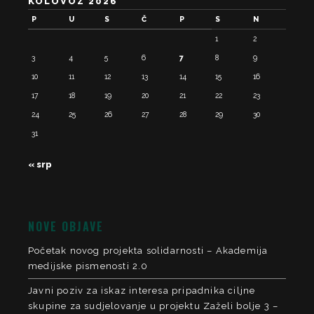
KOLOVOZ 2026
P
U
S
Č
P
S
N
1
2
3
4
5
6
7
8
9
10
11
12
13
14
15
16
17
18
19
20
21
22
23
24
25
26
27
28
29
30
31
« srp
NOVE OBJAVE
Početak novog projekta solidarnosti – Akademija
medijske pismenosti 2.0
Javni poziv za iskaz interesa pripadnika ciljne
skupine za sudjelovanje u projektu Zaželi bolje 3 –