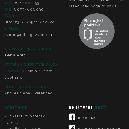
TEL:
031/662-535
razvoj civilnoga društva.
OIB:
80574606030
IBAN:
HR4123400091110127243
E-MAIL:
zvono@udrugazvono.hr
IZVRŠNA DIREKTORICA:
Tena Anić
IZVRŠNA DIREKTORICA ZA
FINANCIJE
:
Maja Kučera
Špoljarić
VODITELJICA UREDA:
Andrea Šebalj Peternek
POVEZNICE
DRUŠTVENE
MREŽE
Lokalni volonterski
IK ZVONO
centar
Socijalna zadruga