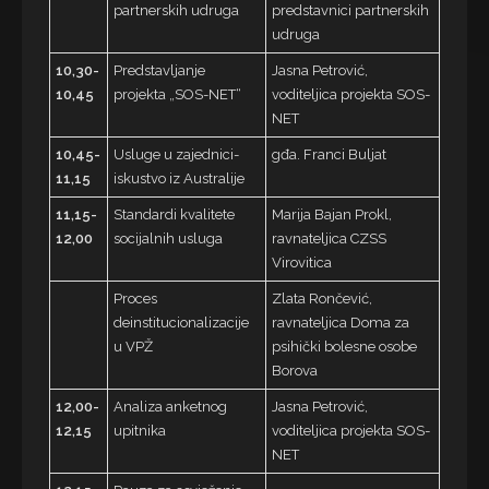
partnerskih udruga
predstavnici partnerskih
udruga
10,30-
Predstavljanje
Jasna Petrović,
10,45
projekta „SOS-NET“
voditeljica projekta SOS-
NET
10,45-
Usluge u zajednici-
gđa. Franci Buljat
11,15
iskustvo iz Australije
11,15-
Standardi kvalitete
Marija Bajan Prokl,
12,00
socijalnih usluga
ravnateljica CZSS
Virovitica
Proces
Zlata Rončević,
deinstitucionalizacije
ravnateljica Doma za
u VPŽ
psihički bolesne osobe
Borova
12,00-
Analiza anketnog
Jasna Petrović,
12,15
upitnika
voditeljica projekta SOS-
NET