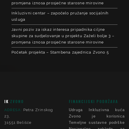
promjena iznosa prosječne starosne mirovine
Inkluzivni centar – započelo pružanje socijalnih
usluga
Javni poziv za iskaz interesa pripadnika ciljne
skupine za sudjelovanje u projektu Zaželi bolje 3 –
promjena iznosa prosječne starosne mirovine
Početak projekta – Stambena zajednica Zvono 5
IK
ZVONO
FINANCIJSKI PODRŽAVA
ADRESA:
Petra Zrinskog
Udruga Inkluzivna kuća
23,
Zvono je korisnica
31551 Belišće
Temeljne sustavne podrške
Nacionalne zaklade za