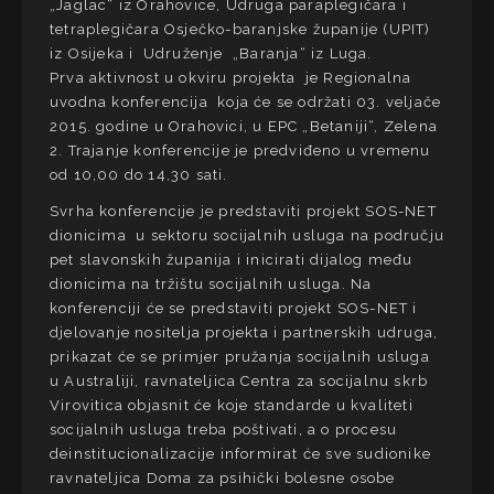
„Jaglac“ iz Orahovice, Udruga paraplegičara i
tetraplegičara Osječko-baranjske županije (UPIT)
iz Osijeka i Udruženje „Baranja“ iz Luga.
Prva aktivnost u okviru projekta je Regionalna
uvodna konferencija koja će se održati 03. veljače
2015. godine u Orahovici, u EPC „Betaniji“, Zelena
2. Trajanje konferencije je predviđeno u vremenu
od 10,00 do 14,30 sati.
Svrha konferencije je predstaviti projekt SOS-NET
dionicima u sektoru socijalnih usluga na području
pet slavonskih županija i inicirati dijalog među
dionicima na tržištu socijalnih usluga. Na
konferenciji će se predstaviti projekt SOS-NET i
djelovanje nositelja projekta i partnerskih udruga,
prikazat će se primjer pružanja socijalnih usluga
u Australiji, ravnateljica Centra za socijalnu skrb
Virovitica objasnit će koje standarde u kvaliteti
socijalnih usluga treba poštivati, a o procesu
deinstitucionalizacije informirat će sve sudionike
ravnateljica Doma za psihički bolesne osobe