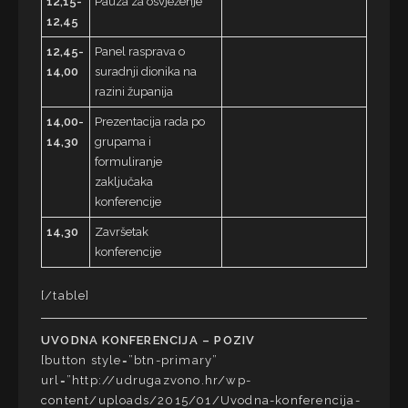
12,15-
Pauza za osvježenje
12,45
12,45-
Panel rasprava o
14,00
suradnji dionika na
razini županija
14,00-
Prezentacija rada po
14,30
grupama i
formuliranje
zaključaka
konferencije
14,30
Završetak
konferencije
[/table]
UVODNA KONFERENCIJA – POZIV
[button style=”btn-primary”
url=”http://udrugazvono.hr/wp-
content/uploads/2015/01/Uvodna-konferencija-