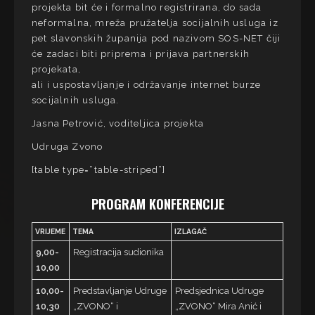
projekta bit će i formalno registrirana, do sada
neformalna, mreža pružatelja socijalnih usluga iz
pet slavonskih županija pod nazivom SOS-NET čiji
će zadaci biti priprema i prijava partnerskih
projekata,
ali i uspostavljanje i održavanje internet burze
socijalnih usluga.
Jasna Petrović, voditeljica projekta
Udruga Zvono
[table type=”table-striped”]
PROGRAM KONFERENCIJE
VRIJEME
TEMA
IZLAGAČ
9,00-
Registracija sudionika
10,00
10,00-
Predstavljanje Udruge
Predsjednica Udruge
10,30
„ZVONO“ i
„ZVONO“ Mira Anić i