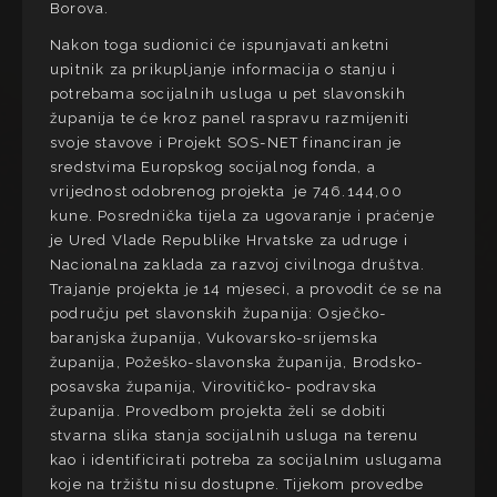
Borova.
Nakon toga sudionici će ispunjavati anketni
upitnik za prikupljanje informacija o stanju i
potrebama socijalnih usluga u pet slavonskih
županija te će kroz panel raspravu razmijeniti
svoje stavove i Projekt SOS-NET financiran je
sredstvima Europskog socijalnog fonda, a
vrijednost odobrenog projekta je 746.144,00
kune. Posrednička tijela za ugovaranje i praćenje
je Ured Vlade Republike Hrvatske za udruge i
Nacionalna zaklada za razvoj civilnoga društva.
Trajanje projekta je 14 mjeseci, a provodit će se na
području pet slavonskih županija: Osječko-
baranjska županija, Vukovarsko-srijemska
županija, Požeško-slavonska županija, Brodsko-
posavska županija, Virovitičko- podravska
županija. Provedbom projekta želi se dobiti
stvarna slika stanja socijalnih usluga na terenu
kao i identificirati potreba za socijalnim uslugama
koje na tržištu nisu dostupne. Tijekom provedbe