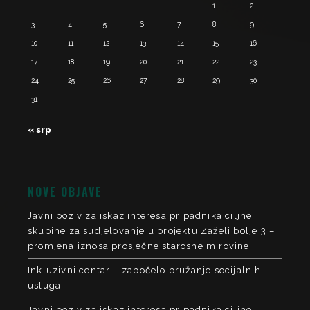
1
2
3
4
5
6
7
8
9
10
11
12
13
14
15
16
17
18
19
20
21
22
23
24
25
26
27
28
29
30
31
« srp
NOVE OBJAVE
Javni poziv za iskaz interesa pripadnika ciljne
skupine za sudjelovanje u projektu Zaželi bolje 3 –
promjena iznosa prosječne starosne mirovine
Inkluzivni centar – započelo pružanje socijalnih
usluga
Javni poziv za iskaz interesa pripadnika ciljne