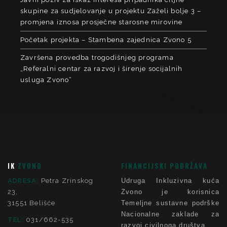
skupine za sudjelovanje u projektu Zaželi bolje 3 –
promjena iznosa prosječne starosne mirovine
Početak projekta – Stambena zajednica Zvono 5
Završena provedba trogodišnjeg programa
„Referalni centar za razvoj i širenje socijalnih
usluga Zvono“
IK
ZVONO
FINANCIJSKI PODRŽAVA
ADRESA:
Petra Zrinskog
Udruga Inkluzivna kuća
23,
Zvono je korisnica
31551 Belišće
Temeljne sustavne podrške
Nacionalne zaklade za
TEL:
031/662-535
razvoj civilnoga društva.