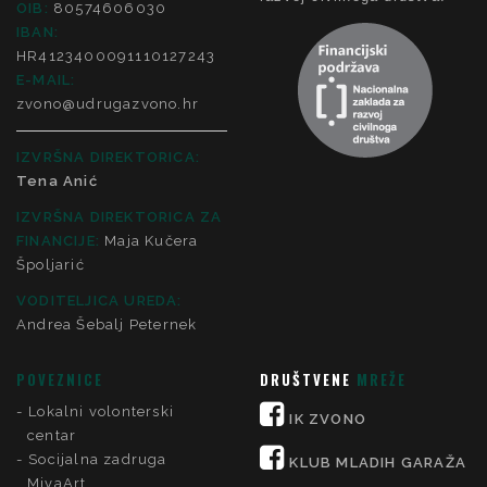
OIB:
80574606030
IBAN:
HR4123400091110127243
E-MAIL:
zvono@udrugazvono.hr
IZVRŠNA DIREKTORICA:
Tena Anić
IZVRŠNA DIREKTORICA ZA
FINANCIJE
:
Maja Kučera
Špoljarić
VODITELJICA UREDA:
Andrea Šebalj Peternek
POVEZNICE
DRUŠTVENE
MREŽE
Lokalni volonterski
IK ZVONO
centar
Socijalna zadruga
KLUB MLADIH GARAŽA
MivaArt