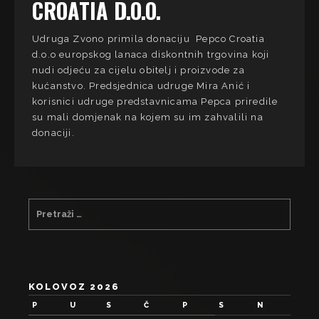
CROATIA D.O.O.
Udruga Zvono primila donaciju Pepco Croatia
d.o.o europskog lanaca diskontnih trgovina koji
nudi odjeću za cijelu obitelj i proizvode za
kućanstvo. Predsjednica udruge Mira Anić i
korisnici udruge predstavnicama Pepca priredile
su mali domjenak na kojem su im zahvalili na
donaciji.
KOLOVOZ 2026
P
U
S
Č
P
S
N