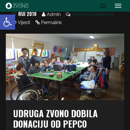
IK Zvono
27
RUJ 2018
Open toolbar
Admin
Komentari isključeni
Vijesti
Permalink
UDRUGA ZVONO DOBILA
DONACIJU OD PEPCO