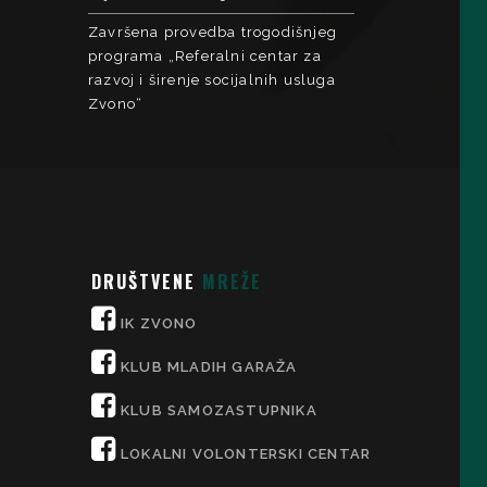
Završena provedba trogodišnjeg
programa „Referalni centar za
razvoj i širenje socijalnih usluga
Zvono“
DRUŠTVENE
MREŽE
IK ZVONO
KLUB MLADIH GARAŽA
KLUB SAMOZASTUPNIKA
LOKALNI VOLONTERSKI CENTAR