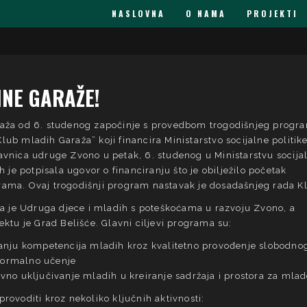
NASLOVNA
O NAMA
PROJEKTI
INE GARAŽE!
aža od 6. studenog započinje s provedbom trogodišnjeg progr
ub mladih Garaža” koji financira Ministarstvo socijalne politike
avnica udruge Zvono u petak, 6. studenog u Ministarstvu socija
ih je potpisala ugovor o financiranju što je obilježilo početak
ama. Ovaj trogodišnji program nastavak je dosadašnjeg rada K
kta je Udruga djece i mladih s poteškoćama u razvoju Zvono, a
ektu je Grad Belišće. Glavni ciljevi programa su:
čanju kompetencija mladih kroz kvalitetno provođenje slobodno
formalno učenje
ivno uključivanje mladih u kreiranje sadržaja i prostora za mlad
rovoditi kroz nekoliko ključnih aktivnosti: