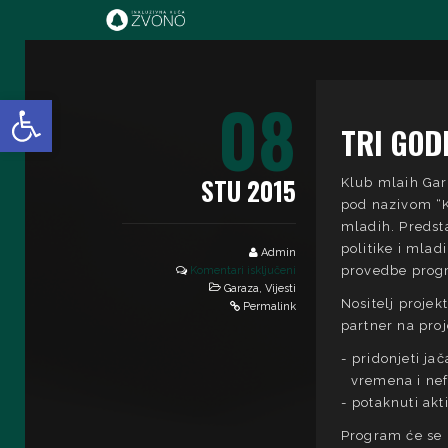
IK Zvono
08
Open toolbar
TRI GOD
STU 2015
Klub mlaih Gar
pod nazivom “Kl
mladih. Predst
politike i mlad
Admin
provedbe progr
Komentari isključeni
Garaza
,
Vijesti
Nositelj proje
Permalink
partner na proj
pridonjeti ja
vremena i ne
potaknuti akt
Program će se p