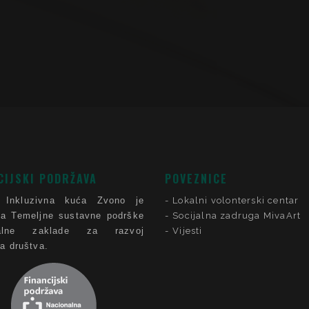
CIJSKI PODRŽAVA
POVEZNICE
 Inkluzivna kuća Zvono je
Lokalni volonterski centar
ca Temeljne sustavne podrške
Socijalna zadruga MivaArt
nalne zaklade za razvoj
Vijesti
ga društva.