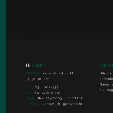
IK
ZVONO
FINAN
ADRESA:
Petra Zrinskog 23,
Udruga
31551 Belišće
korisni
Nacio
TEL:
031/662-535
civilno
OIB:
80574606030
IBAN:
HR4123400091110127243
E-MAIL:
zvono@udrugazvono.hr