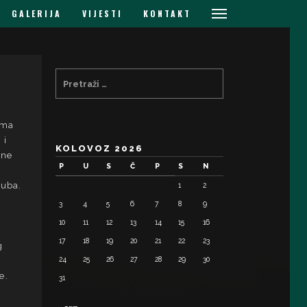
GALERIJA
VIJESTI
KONTAKT
ama
 i
KOLOVOZ 2026
lne
P
U
S
Č
P
S
N
luba.
1
2
3
4
5
6
7
8
9
10
11
12
13
14
15
16
17
18
19
20
21
22
23
g
24
25
26
27
28
29
30
e.
31