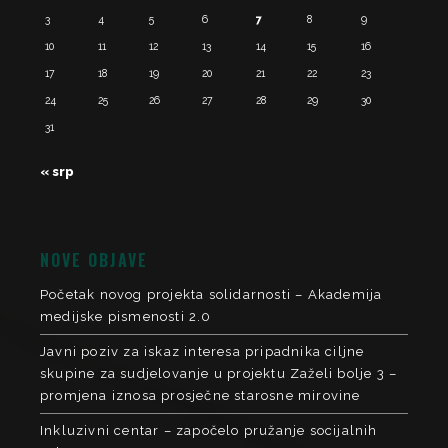
3
4
5
6
7
8
9
10
11
12
13
14
15
16
17
18
19
20
21
22
23
24
25
26
27
28
29
30
31
« srp
NOVE OBJAVE
Početak novog projekta solidarnosti – Akademija
medijske pismenosti 2.0
Javni poziv za iskaz interesa pripadnika ciljne
skupine za sudjelovanje u projektu Zaželi bolje 3 –
promjena iznosa prosječne starosne mirovine
Inkluzivni centar – započelo pružanje socijalnih