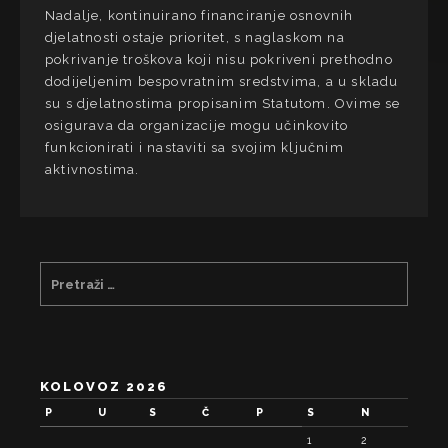
Nadalje, kontinuirano financiranje osnovnih
djelatnosti ostaje prioritet, s naglaskom na
pokrivanje troškova koji nisu pokriveni prethodno
dodijeljenim bespovratnim sredstvima, a u skladu
su s djelatnostima propisanim Statutom. Ovime se
osigurava da organizacije mogu učinkovito
funkcionirati i nastaviti sa svojim ključnim
aktivnostima.
KOLOVOZ 2026
P
U
S
Č
P
S
N
1
2