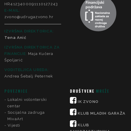
HR4123400091110127243
E-MAIL:
zvono@udrugazvono.hr
IZVRŠNA DIREKTORICA:
Tena Anić
IZVRŠNA DIREKTORICA ZA
FINANCIJE
:
Maja Kučera
Špoljarić
VODITELJICA UREDA:
Andrea Šebalj Peternek
POVEZNICE
DRUŠTVENE
MREŽE
Lokalni volonterski
IK ZVONO
centar
Socijalna zadruga
KLUB MLADIH GARAŽA
MivaArt
KLUB
Vijesti