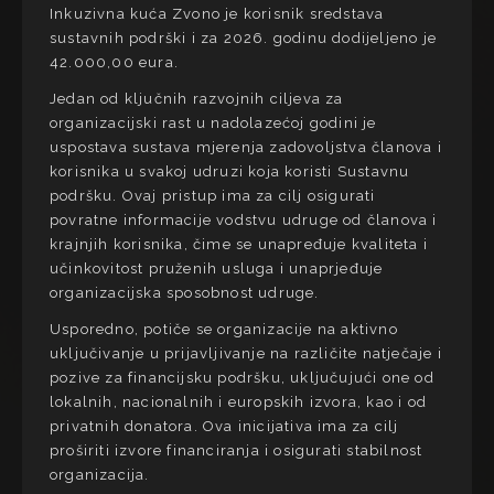
Inkuzivna kuća Zvono je korisnik sredstava
sustavnih podrški i za 2026. godinu dodijeljeno je
42.000,00 eura.
Jedan od ključnih razvojnih ciljeva za
organizacijski rast u nadolazećoj godini je
uspostava sustava mjerenja zadovoljstva članova i
korisnika u svakoj udruzi koja koristi Sustavnu
podršku. Ovaj pristup ima za cilj osigurati
povratne informacije vodstvu udruge od članova i
krajnjih korisnika, čime se unapređuje kvaliteta i
učinkovitost pruženih usluga i unaprjeđuje
organizacijska sposobnost udruge.
Usporedno, potiče se organizacije na aktivno
uključivanje u prijavljivanje na različite natječaje i
pozive za financijsku podršku, uključujući one od
lokalnih, nacionalnih i europskih izvora, kao i od
privatnih donatora. Ova inicijativa ima za cilj
proširiti izvore financiranja i osigurati stabilnost
organizacija.