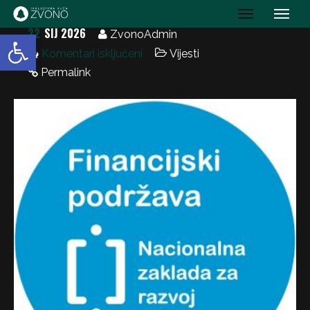
IK Zvono
22
SIJ 2026
Open toolbar
ZvonoAdmin
Komentari isključeni
Vijesti
Permalink