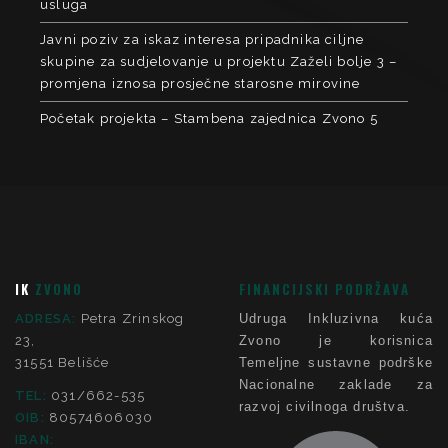
usluga
Javni poziv za iskaz interesa pripadnika ciljne
skupine za sudjelovanje u projektu Zaželi bolje 3 –
promjena iznosa prosječne starosne mirovine
Početak projekta – Stambena zajednica Zvono 5
IK
ZVONO
FINANCIJSKI PODRŽAVA
ADRESA:
Petra Zrinskog
Udruga Inkluzivna kuća
23,
Zvono je korisnica
31551 Belišće
Temeljne sustavne podrške
Nacionalne zaklade za
TEL:
031/662-535
razvoj civilnoga društva.
OIB:
80574606030
IBAN: