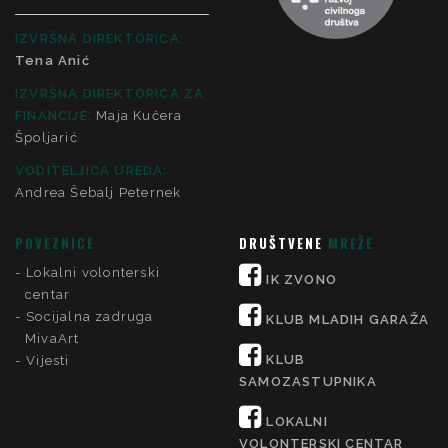
IZVRŠNA DIREKTORICA:
Tena Anić
IZVRŠNA DIREKTORICA ZA
FINANCIJE
:
Maja Kučera
Špoljarić
VODITELJICA UREDA:
Andrea Šebalj Peternek
POVEZNICE
DRUŠTVENE
MREŽE
Lokalni volonterski
IK ZVONO
centar
Socijalna zadruga
KLUB MLADIH GARAŽA
MivaArt
KLUB
Vijesti
SAMOZASTUPNIKA
LOKALNI
VOLONTERSKI CENTAR