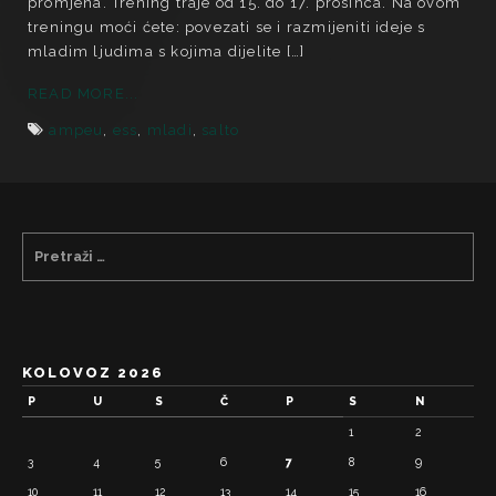
promjena. Trening traje od 15. do 17. prosinca. Na ovom
treningu moći ćete: povezati se i razmijeniti ideje s
mladim ljudima s kojima dijelite […]
READ MORE...
ampeu
,
ess
,
mladi
,
salto
KOLOVOZ 2026
P
U
S
Č
P
S
N
1
2
3
4
5
6
7
8
9
10
11
12
13
14
15
16