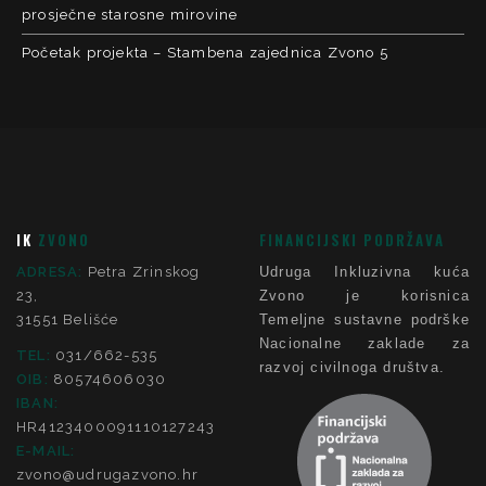
prosječne starosne mirovine
Početak projekta – Stambena zajednica Zvono 5
IK
ZVONO
FINANCIJSKI PODRŽAVA
ADRESA:
Petra Zrinskog
Udruga Inkluzivna kuća
23,
Zvono je korisnica
31551 Belišće
Temeljne sustavne podrške
Nacionalne zaklade za
TEL:
031/662-535
razvoj civilnoga društva.
OIB:
80574606030
IBAN:
HR4123400091110127243
E-MAIL:
zvono@udrugazvono.hr