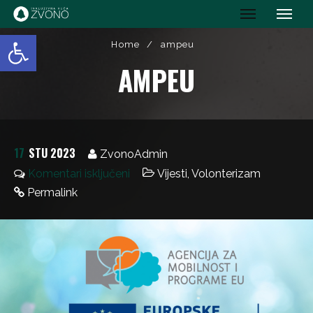
IK Zvono
Open toolbar
Home
/
ampeu
AMPEU
17
STU 2023
ZvonoAdmin
Komentari isključeni
Vijesti
,
Volonterizam
Permalink