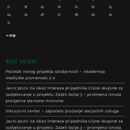
17
18
19
20
21
22
23
24
25
26
27
28
29
30
31
« srp
NOVE OBJAVE
Početak novog projekta solidarnosti – Akademija
medijske pismenosti 2.0
Javni poziv za iskaz interesa pripadnika ciljne skupine za
sudjelovanje u projektu Zaželi bolje 3 – promjena iznosa
prosječne starosne mirovine
Inkluzivni centar – započelo pružanje socijalnih usluga
Javni poziv za iskaz interesa pripadnika ciljne skupine za
sudjelovanje u projektu Zaželi bolje 3 – promjena iznosa