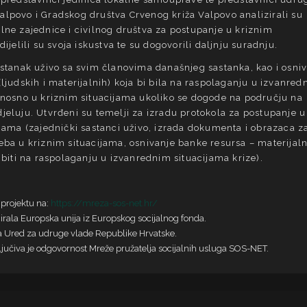
lpovo i Gradskog društva Crvenog križa Valpovo analizirali su
lne zajednice i civilnog društva za postupanje u kriznim
dijelili su svoja iskustva te su dogovorili daljnju suradnju.
astanak uživo sa svim članovima današnjeg sastanka, kao i osni
ljudskih i materijalnih) koja bi bila na raspolaganju u izvanre
dnosno u kriznim situacijama ukoliko se dogode na području na
jeluju. Utvrđeni su temelji za izradu protokola za postupanje u
ijama (zajednički sastanci uživo, izrada dokumenta i obrazaca z
eba u kriznim situacijama, osnivanje banke resursa – materijaln
 biti na raspolaganju u izvanrednim situacijama krize).
 projektu na:
https://mreza-sos-net.hr/
cirala Europska unija iz Europskog socijalnog fonda.
ra Ured za udruge vlade Republike Hrvatske.
ljučiva je odgovornost Mreže pružatelja socijalnih usluga SOS-NET.