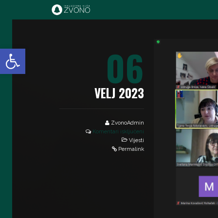
IK Zvono
06
Open toolbar
VELJ 2023
ZvonoAdmin
Komentari isključeni
Vijesti
Permalink