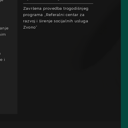
Završena provedba trogodišnjeg
programa „Referalni centar za
razvoj i širenje socijalnih usluga
Zvono“
vanje
dnim
a
e i