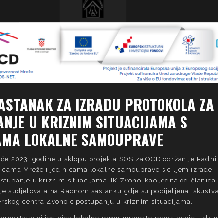
ASTANAK ZA IZRADU PROTOKOLA ZA
NJE U KRIZNIM SITUACIJAMA S
AMA LOKALNE SAMOUPRAVE
jače 2023. godine u sklopu projekta SOS za OCD održan je Radni
nicama Mreže i jedinicama lokalne samouprave s ciljem izrade
stupanje u kriznim situacijama. IK Zvono, kao jedna od članica
 je sudjelovala na Radnom sastanku gdje su podijeljena iskustva
erskog centra Zvono o postupanju u kriznim situacijama.
 predstavnici jedinica lokalne samouprave te predstavnici udru