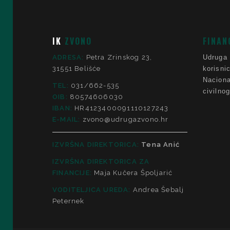
IK
ZVONO
FINAN
ADRESA:
Petra Zrinskog 23,
Udruga
31551 Belišće
korisni
Nacio
TEL:
031/662-535
civilno
OIB:
80574606030
IBAN:
HR4123400091110127243
E-MAIL:
zvono@udrugazvono.hr
IZVRŠNA DIREKTORICA:
Tena Anić
IZVRŠNA DIREKTORICA ZA
FINANCIJE
:
Maja Kučera Špoljarić
VODITELJICA UREDA:
Andrea Šebalj
Peternek