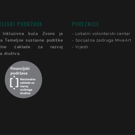
CIJSKI PODRŽAVA
POVEZNICE
 Inkluzivna kuća Zvono je
Lokalni volonterski centar
ca Temeljne sustavne podrške
Socijalna zadruga MivaArt
nalne zaklade za razvoj
Vijesti
ga društva.