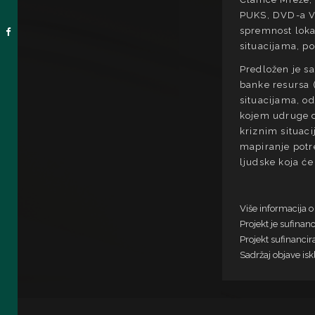
PUKS, DVD-a Va
spremnost loka
situacijama, po
Predložen je s
banke resursa (
situacijama, o
kojem udruge d
kriznim situac
mapiranje potr
ljudske koja će
Više informacija o
Projekt je sufinan
Projekt sufinanci
Sadržaj objave isk