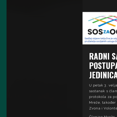
RADNI S
POSTUPA
JEDINIC
U petak 3. vel
sastanak s čla
protokola za po
Mreže, također
Zvona i Volont
Članice Mreže,