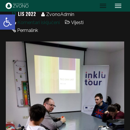
IK Zvono
13
LIS 2022
Open toolbar
ZvonoAdmin
Komentari isključeni
Vijesti
Permalink