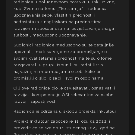
radionica u poludnevnom boravku u Inkluzivnoj
kući Zvono na temu „Tko sam ja“ – radionica
upoznavanja sebe, vlastitih prednosti i
nedostataka s naglaskom na prednostima i
razvijenim sposobnostima, osvještavanje snaga i
slabosti, međusobno upoznavanje.
Sudionici radionice međusobno su se detaljnije
upoznali, imali su vrijeme za promišljanje o
svojim kvalitetama i prednostima te su o tome
razgovarali u grupi. Ispunili su radni list o
najvažnijim informacijama o sebi kako bi
promislili o slici o sebi i svojim osobinama.
Cilj ove radionice bio je osvještavati, osnaživati i
razvijati kompetencije OSI relevantne za osobni
razvoj i zapošljivost.
Radionica je održana u sklopu projekta Inklutour.
Projekt Inklutour započeo je 11. ožujka 2022. i
provodit će se sve do 11. studenog 2023. godine.
Projekt je financiran iz bespovratnih sredstava