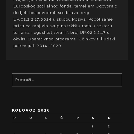
Europskog socijalnog fonda, temeljem Ugovora o
dodjeli bespovratnih sredstava, broj
UP.02.2.2.17.0024 u sklopu Poziva ‘Poboljšanje
pristupa ranjivih skupina tržištu rada u sektoru
turizma i ugostiteljstva II.’, broj UP.02.2.2.17 u
okviru Operativnog programa ‘Učinkoviti ljudski
potencijali 2014.-2020.
KOLOVOZ 2026
P
U
S
Č
P
S
N
1
2