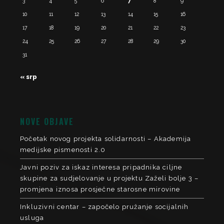
3
4
5
6
7
8
9
10
11
12
13
14
15
16
17
18
19
20
21
22
23
24
25
26
27
28
29
30
31
« srp
NOVE OBJAVE
Početak novog projekta solidarnosti – Akademija
medijske pismenosti 2.0
Javni poziv za iskaz interesa pripadnika ciljne
skupine za sudjelovanje u projektu Zaželi bolje 3 –
promjena iznosa prosječne starosne mirovine
Inkluzivni centar – započelo pružanje socijalnih
usluga