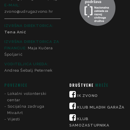
E-MAIL:
zvono@udrugazvono.hr
IZVRŠNA DIREKTORICA:
Tena Anić
IZVRŠNA DIREKTORICA ZA
FINANCIJE
:
Maja Kučera
Špoljarić
VODITELJICA UREDA:
Andrea Šebalj Peternek
POVEZNICE
DRUŠTVENE
MREŽE
Lokalni volonterski
IK ZVONO
centar
Socijalna zadruga
KLUB MLADIH GARAŽA
MivaArt
KLUB
Vijesti
SAMOZASTUPNIKA