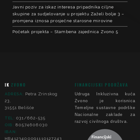
Javni poziv za iskaz interesa pripadnika ciljne
skupine za sudjelovanje u projektu Zaželi bolje 3 –
promjena iznosa prosječne starosne mirovine
Početak projekta – Stambena zajednica Zvono 5
IK
ZVONO
FINANCIJSKI PODRŽAVA
ADRESA:
Petra Zrinskog
Udruga Inkluzivna kuća
23,
Zvono je korisnica
31551 Belišće
Temeljne sustavne podrške
Nacionalne zaklade za
TEL:
031/662-535
razvoj civilnoga društva.
OIB:
80574606030
IBAN:
HR4123400091110127243