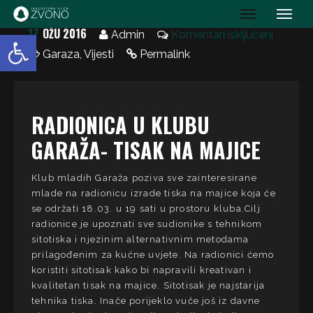
IK Zvono
17
OŽU 2016
Open toolbar
Admin
Komentari isključeni
Garaza
,
Vijesti
Permalink
RADIONICA U KLUBU
GARAŽA- TISAK NA MAJICE
Klub mladih Garaža poziva sve zainteresirane
mlade na radionicu izrade tiska na majice koja će
se održati 18.03. u 19 sati u prostoru kluba.Cilj
radionice je upoznati sve sudionike s tehnikom
sitotiska i njezinim alternativnim metodama
prilagođenim za kućne uvjete. Na radionici ćemo
koristiti sitotisak kako bi napravili kreativan i
kvalitetan tisak na majice. Sitotisak je najstarija
tehnika tiska. Inače porijeklo vuče još iz davne