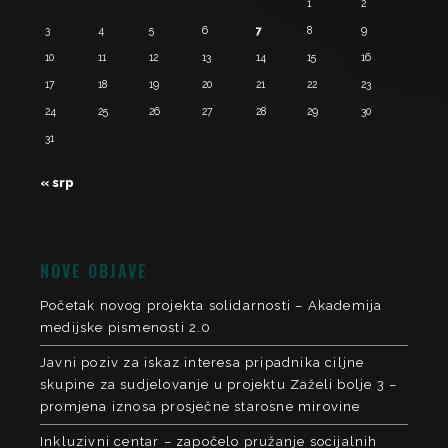
1
2
3
4
5
6
7
8
9
10
11
12
13
14
15
16
17
18
19
20
21
22
23
24
25
26
27
28
29
30
31
« srp
NOVE OBJAVE
Početak novog projekta solidarnosti – Akademija
medijske pismenosti 2.0
Javni poziv za iskaz interesa pripadnika ciljne
skupine za sudjelovanje u projektu Zaželi bolje 3 –
promjena iznosa prosječne starosne mirovine
Inkluzivni centar – započelo pružanje socijalnih