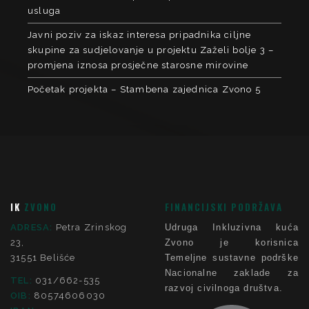
usluga
Javni poziv za iskaz interesa pripadnika ciljne
skupine za sudjelovanje u projektu Zaželi bolje 3 –
promjena iznosa prosječne starosne mirovine
Početak projekta – Stambena zajednica Zvono 5
IK
ZVONO
FINANCIJSKI PODRŽAVA
ADRESA:
Petra Zrinskog
Udruga Inkluzivna kuća
23,
Zvono je korisnica
31551 Belišće
Temeljne sustavne podrške
Nacionalne zaklade za
TEL:
031/662-535
razvoj civilnoga društva.
OIB:
80574606030