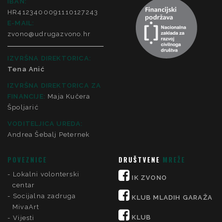
IBAN:
HR4123400091110127243
E-MAIL:
zvono@udrugazvono.hr
IZVRŠNA DIREKTORICA:
Tena Anić
IZVRŠNA DIREKTORICA ZA
FINANCIJE
:
Maja Kučera
Špoljarić
VODITELJICA UREDA:
Andrea Šebalj Peternek
POVEZNICE
DRUŠTVENE
MREŽE
Lokalni volonterski
IK ZVONO
centar
Socijalna zadruga
KLUB MLADIH GARAŽA
MivaArt
KLUB
Vijesti