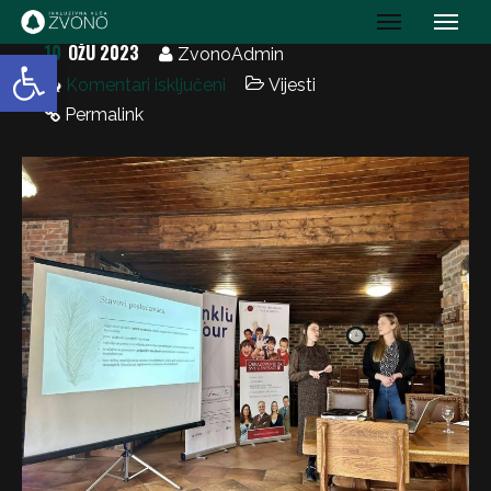
IK Zvono
10
OŽU 2023
Open toolbar
ZvonoAdmin
Komentari isključeni
Vijesti
Permalink