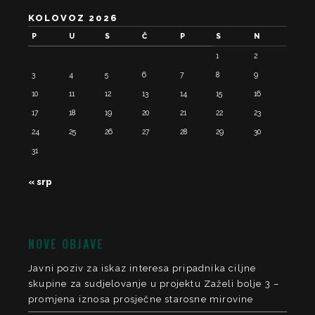
KOLOVOZ 2026
P
U
S
Č
P
S
N
1
2
3
4
5
6
7
8
9
10
11
12
13
14
15
16
17
18
19
20
21
22
23
24
25
26
27
28
29
30
31
« srp
NOVE OBJAVE
Javni poziv za iskaz interesa pripadnika ciljne
skupine za sudjelovanje u projektu Zaželi bolje 3 –
promjena iznosa prosječne starosne mirovine