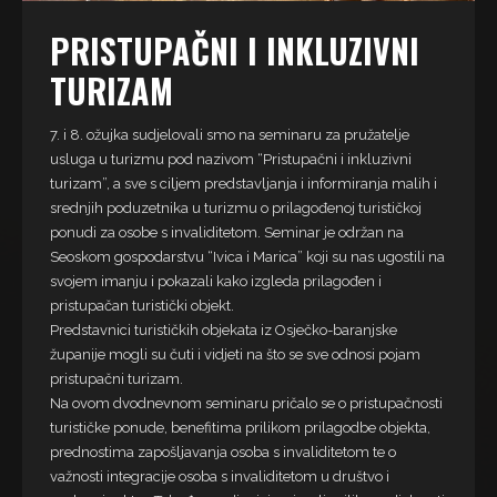
PRISTUPAČNI I INKLUZIVNI
TURIZAM
7. i 8. ožujka sudjelovali smo na seminaru za pružatelje
usluga u turizmu pod nazivom “Pristupačni i inkluzivni
turizam”, a sve s ciljem predstavljanja i informiranja malih i
srednjih poduzetnika u turizmu o prilagođenoj turističkoj
ponudi za osobe s invaliditetom. Seminar je održan na
Seoskom gospodarstvu “Ivica i Marica”
koji su nas ugostili na
svojem imanju i pokazali kako izgleda prilagođen i
pristupačan turistički objekt.
Predstavnici turističkih objekata iz Osječko-baranjske
županije mogli su čuti i vidjeti na što se sve odnosi pojam
pristupačni turizam.
Na ovom dvodnevnom seminaru pričalo se o pristupačnosti
turističke ponude, benefitima prilikom prilagodbe objekta,
prednostima zapošljavanja osoba s invaliditetom te o
važnosti integracije osoba s invaliditetom u društvo i