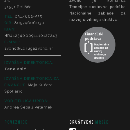
23,
Zvono je korisnica
31551 Belišće
Temeljne sustavne podrške
Nacionalne zaklade za
TEL:
031/662-535
razvoj civilnoga društva.
OIB:
80574606030
IBAN:
HR4123400091110127243
E-MAIL:
zvono@udrugazvono.hr
IZVRŠNA DIREKTORICA:
Tena Anić
IZVRŠNA DIREKTORICA ZA
FINANCIJE
:
Maja Kučera
Špoljarić
VODITELJICA UREDA:
Andrea Šebalj Peternek
POVEZNICE
DRUŠTVENE
MREŽE