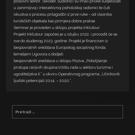
poslovni sektor. Također, sudionici su imali prilike sudjelovati
u zanimljivoj i interaktivnoj psihološkoj radionici te čuti
iskustva o procesu prilagodbi iz prve ruke – od vlasnika
turističkih objekata kao primjera dobre prakse.
Seminar je proveden u sklopu projekta Inklutour.
Projekt Inklutour započeo je u ožujku 2022. i provodit će se
sve do studenog 2023. godine. Projekt je financiran iz
bespovratnih sredstava Europskog socijalnog fonda,
temeljem Ugovora o dodjeli
bespovratnih sredstava u sklopu Poziva „Poboljšanje
pristupa ranjivih skupina tržištu rada u sektoru turizma i
ugostiteljstva II.“ u okviru Operativnog programa „Učinkoviti
ljudski potencijali 2014. – 2020.“.