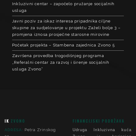
Inkluzivni centar – započelo pružanje socijalnih
usluga
Javni poziv za iskaz interesa pripadnika ciljne
skupine za sudjelovanje u projektu Zaželi bolje 3 –
promjena iznosa prosječne starosne mirovine
Početak projekta – Stambena zajednica Zvono 5
Završena provedba trogodišnjeg programa
„Referalni centar za razvoj i širenje socijalnih
usluga Zvono“
IK
ZVONO
FINANCIJSKI PODRŽAVA
ADRESA:
Petra Zrinskog
Udruga Inkluzivna kuća