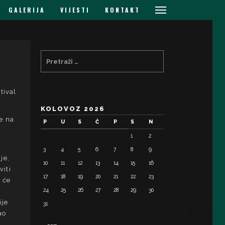
GALERIJA
VIJESTI
KONTAKT
tival
KOLOVOZ 2026
ne na
P
U
S
Č
P
S
N
1
2
3
4
5
6
7
8
9
je,
10
11
12
13
14
15
16
viti
17
18
19
20
21
22
23
a će
24
25
26
27
28
29
30
,
ije
31
ao