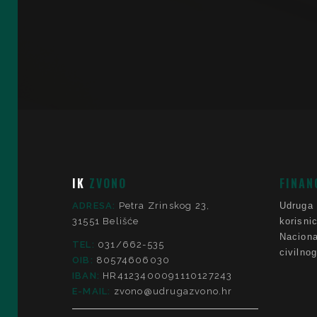
IK
ZVONO
FINAN
ADRESA:
Petra Zrinskog 23,
Udruga
31551 Belišće
korisni
Nacio
TEL:
031/662-535
civilno
OIB:
80574606030
IBAN:
HR4123400091110127243
E-MAIL:
zvono@udrugazvono.hr