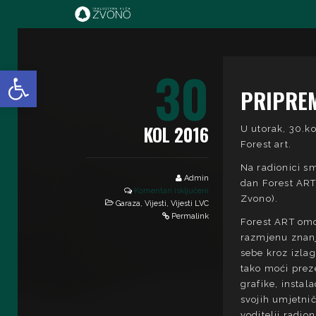
IK Zvono
30
Open toolbar
PRIPREM
KOL 2016
U utorak, 30.ko
Forest art.
Na radionici sm
Admin
dan Forest ART
Komentari isključeni
Zvono).
Garaza
,
Vijesti
,
Vijesti LVC
Permalink
Forest ART omo
razmjenu znanja
sebe kroz izlag
tako moći prezen
grafike, instal
svojih umjetnič
voditelji radio