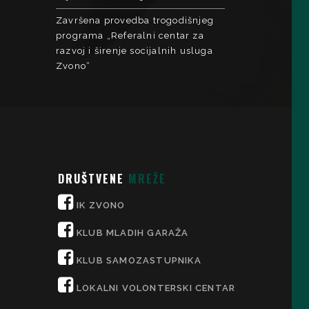
Završena provedba trogodišnjeg
programa „Referalni centar za
razvoj i širenje socijalnih usluga
Zvono“
DRUŠTVENE
MREŽE
IK ZVONO
KLUB MLADIH GARAŽA
KLUB SAMOZASTUPNIKA
LOKALNI VOLONTERSKI CENTAR