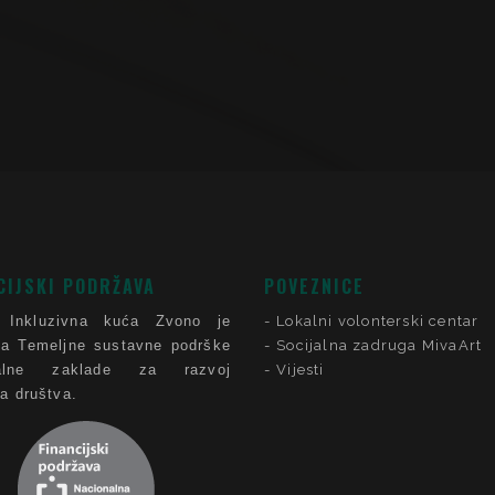
CIJSKI PODRŽAVA
POVEZNICE
 Inkluzivna kuća Zvono je
Lokalni volonterski centar
ca Temeljne sustavne podrške
Socijalna zadruga MivaArt
nalne zaklade za razvoj
Vijesti
ga društva.