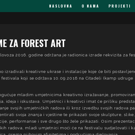
NASLOVNA
O NAMA
PROJEKTI
E ZA FOREST ART
lovoza 2016. godine održana je radionica izrade rekvizita za fes
o izrađivali kreativne ukrase i instalacije koje će biti postavlje
 festivala koji se održava 10.09.2016 na Citadeli (kamp udruge
gućuje mladim umjetnicima kreativno izražavanje, promoviran
, ideja i iskustava. Umjetnici i kreativci imat će priliku predsta
anje svojih umjetničkih radova ili kroz izvedbu svojih radova p
tirati svoja znanja i vještine te prikazati svoje skulpture, slike
acije, performanse i sve drugo što žele prikazati. Osim prezentac
kih radova, mladi umjetnici moći će na festivalu sudjelovati i k
nica, prema njihovim afinitetima i područjima djelovanja.