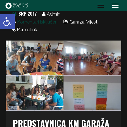
IK Zvono
24
SRP 2017
Open toolbar
Admin
Komentari isključeni
Garaza
,
Vijesti
Permalink
PREDSTAVNICA KM GARAŽA