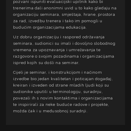
pozvani ispuniti evaluacijski upitnik kako bi
trenerima dali anonimni uvid u to kako gledaju na
organizaciju seminara, smještaja, hrane, prostora
za rad, izvedbu trenera i tako im pomogli u
budućim organizacijama edukacija.
Uz dobru organizaciju i raspored održavanja
seminara, sudionici su imali i dovoljno slobodnog
vremena za upoznavanja i umrežavanja te
razgovore o svojim pozadinama i organizacijama
ispred kojih su došli na seminar.
Cijeli je seminar, i konstrukcijom i načinom
izvedbe bio jedan kvalitetan i poticajan događaj,
kreiran i izveden od strane mladih ljudi koji su
sudionike uputili u terminologiju, suradnju,
povezali ih s novim kontaktima i organizacijama
te inspirirali za neke buduće radove i projekte,
možda čak i u međusobnoj suradnji.