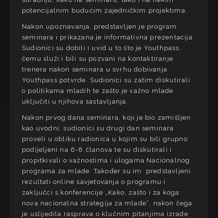
potencijalnim budućim zajedničkim projektima.
Nakon upoznavanja, predstavljen je program
seminara i prikazana je informativna prezentacija.
Sudionici su dobili i uvid u to što je Youthpass,
čemu služi i bili su pozvani na kontaktiranje
trenera nakon seminara u svrhu dobivanja
Youthpass potvrde. Sudionici su zatim diskutirali
o politikama mladih te zašto je važno mlade
uključiti u njihova sastavljanja.
Nakon prvog dana seminara, koji je bio zamišljen
kao uvodni, sudionici su drugi dan seminara
proveli u obliku radionica u kojim su bili grupno
podijeljeni na 6-8 članova te su diskutirali i
propitkivali o važnostima i ulogama Nacionalnog
programa za mlade. Također su im predstavljeni
rezultati online savjetovanja o programu i
zaključci s konferencije „Kako, zašto i za koga:
nova nacionalna strategija za mlade“, nakon čega
je uslijedila rasprava o klučnim pitanjima izrade