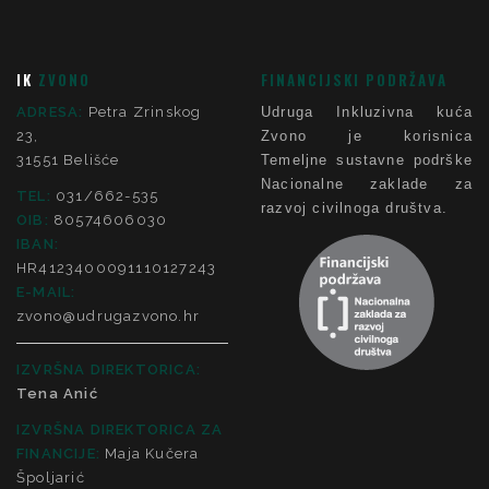
IK
ZVONO
FINANCIJSKI PODRŽAVA
ADRESA:
Petra Zrinskog
Udruga Inkluzivna kuća
23,
Zvono je korisnica
31551 Belišće
Temeljne sustavne podrške
Nacionalne zaklade za
TEL:
031/662-535
razvoj civilnoga društva.
OIB:
80574606030
IBAN:
HR4123400091110127243
E-MAIL:
zvono@udrugazvono.hr
IZVRŠNA DIREKTORICA:
Tena Anić
IZVRŠNA DIREKTORICA ZA
FINANCIJE
:
Maja Kučera
Špoljarić