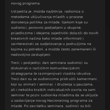
novog programa.
Uslijedila je, možda najbitnija, radionica o
metodama uključivanja mladih u procese
donošenja politika za mlade, tijekom koje su
sudionici, ponovno podijeljeni u skupine,
prijedlozima i idejama zajednički dolazili do novih
kreativnih načina kako mlade informirati i
zainteresirati za sudjelovanje u područjima na
kojima su potrebni, a možda često zanemareni ili
nedovoljno zastupljeni.
Treći, i posljednji, dan seminara sudionici su
diskutirali o različitim komunikacijskim
strategijama te razmijenjivali vlastita iskustva.
Treći dan su se sudionicima pridružili kamermani,
koji su snimali i seminar, i druženja u pauzama,
ali i nekoliko kratkih individualnih osvrta na sam
seminar te poziv sudionika mladima da se uključe
u sastavljanje novog Nacionalnog programa za
mlade. Po završetku seminara, sudinici su bili