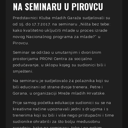
NA SEMINARU U PIROVCU
Predstavnici Kluba mladih Garaža sudjelovali su
od 15. do 17.7.2017. na seminaru „Ništa bez tebe:
kako kvalitetno uključiti mlade u proces izrade
novog Nacionalnog programa za mlade?“ u
Pirovcu.
Seminar se održao u unutarnjim i dvorišnim
prostorijama PRONI Centra za socijalno
podučavanje, u sklopu kojeg su sudionici bili i
smješteni.
Na seminaru je sudjelovalo 24 polaznika koji su
bili educirani od strane dvoje trenera, Petre i
Gorana, u organizaciji Mreže mladih Hrvatske.
Prije samog početka edukacije sudionici su se na
kreativne načine upoznavali jedni s drugima i s
trenerima koji su bili i više nego pristupačni i time
sudionike ohrabrili za što bolju međusobnu
suradnju, kako na seminaru, tako i na nekim