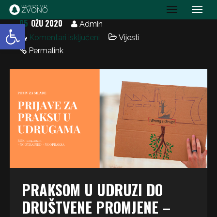
IK Zvono
05
OŽU 2020
Open toolbar
Admin
Komentari isključeni
Vijesti
Permalink
PRAKSOM U UDRUZI DO
DRUŠTVENE PROMJENE –