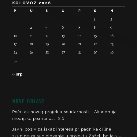
KOLOVOZ 2026
P
U
S
Č
P
S
N
1
2
3
4
5
6
7
8
9
10
11
12
13
14
15
16
17
18
19
20
21
22
23
24
25
26
27
28
29
30
31
« srp
NOVE OBJAVE
Početak novog projekta solidarnosti – Akademija
medijske pismenosti 2.0
Javni poziv za iskaz interesa pripadnika ciljne
skupine za sudjelovanje u projektu Zaželi bolje 3 –