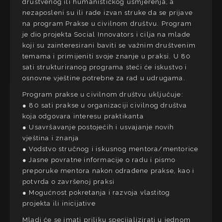
društvenog ili humanističkog usmjerenja, a
nezaposleni su ili rade izvan struke da se prijave
na program Prakse u civilnom društvu. Program
je dio projekta Social Innovators i cilja na mlade
koji su zainteresirani baviti se važnim društvenim
temama i primijeniti svoje znanje u praksi. U 80
sati strukturiranog programa steći će iskustvo i
osnovne vještine potrebne za rad u udrugama.
Program prakse u civilnom društvu uključuje:
● 80 sati prakse u organizaciji civilnog društva
koja odgovara interesu praktikanta
● Usavršavanje postojećih i usvajanje novih
vještina i znanja
● Vodstvo stručnog i iskusnog mentora/mentorice
● Jasne povratne informacije o radu i pismo
preporuke mentora nakon odrađene prakse, kao i
potvrda o završenoj praksi
● Mogućnost pokretanja i razvoja vlastitog
projekta ili inicijative
Mladi će se imati priliku specijalizirati u jednom