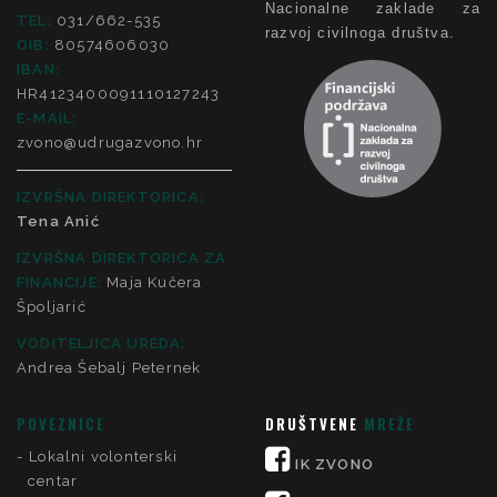
Nacionalne zaklade za
TEL:
031/662-535
razvoj civilnoga društva.
OIB:
80574606030
IBAN:
HR4123400091110127243
E-MAIL:
zvono@udrugazvono.hr
IZVRŠNA DIREKTORICA:
Tena Anić
IZVRŠNA DIREKTORICA ZA
FINANCIJE
:
Maja Kučera
Špoljarić
VODITELJICA UREDA:
Andrea Šebalj Peternek
POVEZNICE
DRUŠTVENE
MREŽE
Lokalni volonterski
IK ZVONO
centar