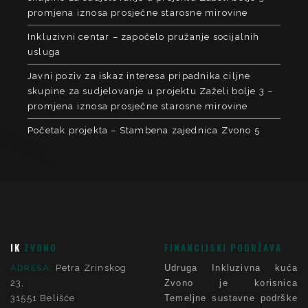
promjena iznosa prosječne starosne mirovine
Inkluzivni centar – započelo pružanje socijalnih
usluga
Javni poziv za iskaz interesa pripadnika ciljne
skupine za sudjelovanje u projektu Zaželi bolje 3 –
promjena iznosa prosječne starosne mirovine
Početak projekta – Stambena zajednica Zvono 5
IK
ZVONO
FINANCIJSKI PODRŽAVA
ADRESA:
Petra Zrinskog
Udruga Inkluzivna kuća
23,
Zvono je korisnica
31551 Belišće
Temeljne sustavne podrške