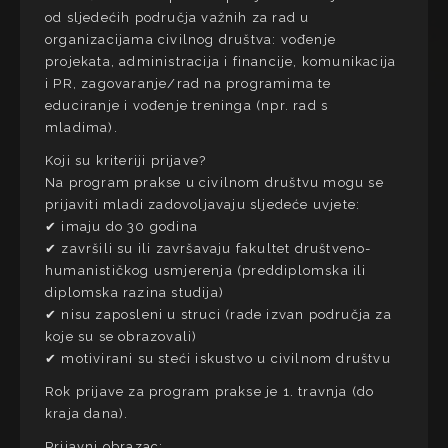
od sljedećih područja važnih za rad u
organizacijama civilnog društva: vođenje
projekata, administracija i financije, komunikacija
i PR, zagovaranje/rad na programima te
educiranje i vođenje treninga (npr. rad s
mladima).
Koji su kriteriji prijave?
Na program prakse u civilnom društvu mogu se
prijaviti mladi zadovoljavaju sljedeće uvjete:
✔ imaju do 30 godina
✔ završili su ili završavaju fakultet društveno-
humanističkog usmjerenja (preddiplomska ili
diplomska razina studija)
✔ nisu zaposleni u struci (rade izvan područja za
koje su se obrazovali)
✔ motivirani su steći iskustvo u civilnom društvu
Rok prijave za program prakse je 1. travnja (do
kraja dana).
Prijavni obrazac: