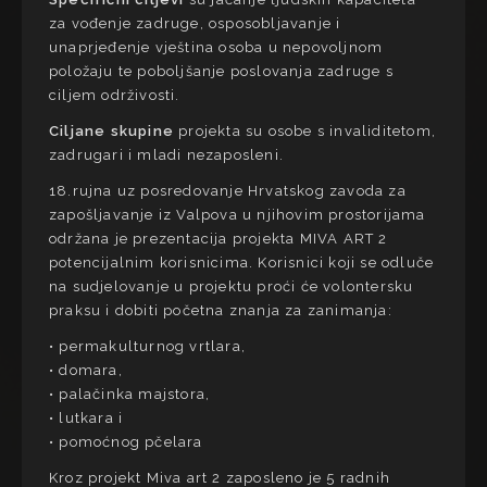
za vođenje zadruge, osposobljavanje i
unaprjeđenje vještina osoba u nepovoljnom
položaju te poboljšanje poslovanja zadruge s
ciljem održivosti.
Ciljane skupine
projekta su osobe s invaliditetom,
zadrugari i mladi nezaposleni.
18.rujna uz posredovanje Hrvatskog zavoda za
zapošljavanje iz Valpova u njihovim prostorijama
održana je prezentacija projekta MIVA ART 2
potencijalnim korisnicima. Korisnici koji se odluče
na sudjelovanje u projektu proći će volontersku
praksu i dobiti početna znanja za zanimanja:
• permakulturnog vrtlara,
• domara,
• palačinka majstora,
• lutkara i
• pomoćnog pčelara
Kroz projekt Miva art 2 zaposleno je 5 radnih