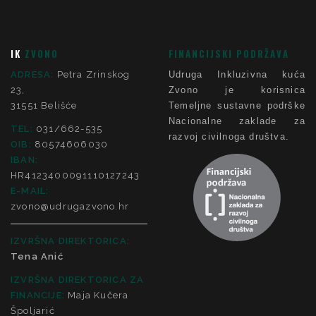
IK
ZVONO
FINANCIJSKI PODRŽAVA
ADRESA:
Petra Zrinskog
Udruga Inkluzivna kuća
23,
Zvono je korisnica
31551 Belišće
Temeljne sustavne podrške
Nacionalne zaklade za
TEL:
031/662-535
razvoj civilnoga društva.
OIB:
80574606030
IBAN:
HR4123400091110127243
E-MAIL:
zvono@udrugazvono.hr
IZVRŠNA DIREKTORICA:
Tena Anić
IZVRŠNA DIREKTORICA ZA
FINANCIJE
:
Maja Kučera
Špoljarić