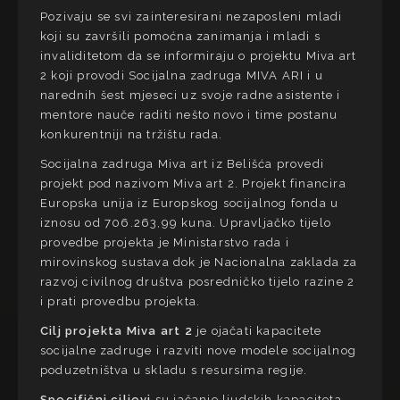
Pozivaju se svi zainteresirani nezaposleni mladi
koji su završili pomoćna zanimanja i mladi s
invaliditetom da se informiraju o projektu Miva art
2 koji provodi Socijalna zadruga MIVA ARI i u
narednih šest mjeseci uz svoje radne asistente i
mentore nauče raditi nešto novo i time postanu
konkurentniji na tržištu rada.
Socijalna zadruga Miva art iz Belišća provedi
projekt pod nazivom Miva art 2. Projekt financira
Europska unija iz Europskog socijalnog fonda u
iznosu od 706.263,99 kuna. Upravljačko tijelo
provedbe projekta je Ministarstvo rada i
mirovinskog sustava dok je Nacionalna zaklada za
razvoj civilnog društva posredničko tijelo razine 2
i prati provedbu projekta.
Cilj projekta Miva art 2
je ojačati kapacitete
socijalne zadruge i razviti nove modele socijalnog
poduzetništva u skladu s resursima regije.
Specifični ciljevi
su jačanje ljudskih kapaciteta