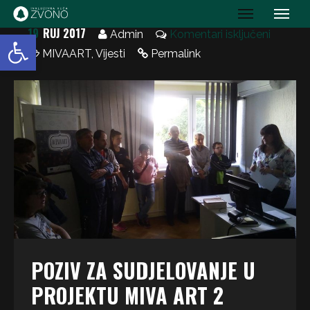
IK Zvono
19
RUJ 2017
Open toolbar
Admin
Komentari isključeni
MIVAART
,
Vijesti
Permalink
POZIV ZA SUDJELOVANJE U
PROJEKTU MIVA ART 2