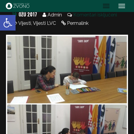
IK Zvono
19
OŽU 2017
Open toolbar
Admin
Komentari isključeni
Vijesti
,
Vijesti LVC
Permalink