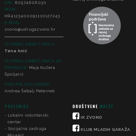
OIB:
80574606030
IBAN:
HR4123400091110127243
E-MAIL:
zvono@udrugazvono.hr
IZVRŠNA DIREKTORICA:
Tena Anić
IZVRŠNA DIREKTORICA ZA
FINANCIJE
:
Maja Kučera
Špoljarić
VODITELJICA UREDA:
Andrea Šebalj Peternek
POVEZNICE
DRUŠTVENE
MREŽE
Lokalni volonterski
IK ZVONO
centar
Socijalna zadruga
KLUB MLADIH GARAŽA
MivaArt