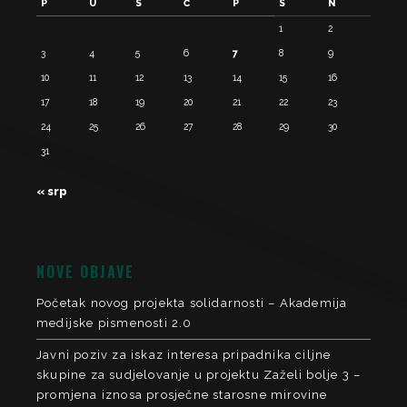
P
U
S
Č
P
S
N
1
2
3
4
5
6
7
8
9
10
11
12
13
14
15
16
17
18
19
20
21
22
23
24
25
26
27
28
29
30
31
« srp
NOVE OBJAVE
Početak novog projekta solidarnosti – Akademija
medijske pismenosti 2.0
Javni poziv za iskaz interesa pripadnika ciljne
skupine za sudjelovanje u projektu Zaželi bolje 3 –
promjena iznosa prosječne starosne mirovine