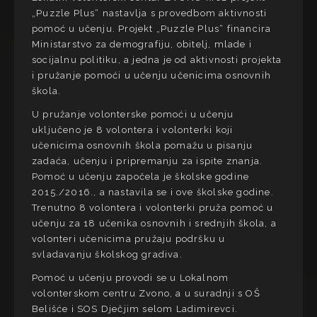
„Puzzle Plus“ nastavlja s provedbom aktivnosti
pomoć u učenju. Projekt „Puzzle Plus“ financira
Ministarstvo za demografiju, obitelj, mlade i
socijalnu politiku, a jedna je od aktivnosti projekta
i pružanje pomoći u učenju učenicima osnovnih
škola.
U pružanje volonterske pomoći u učenju
uključeno je 8 volontera i volonterki koji
učenicima osnovnih škola pomažu u pisanju
zadaća, učenju i pripremanju za ispite znanja.
Pomoć u učenju započela je školske godine
2015./2016., a nastavila se i ove školske godine.
Trenutno 8 volontera i volonterki pruža pomoć u
učenju za 18 učenika osnovnih i srednjih škola, a
volonteri učenicima pružaju podršku u
svladavanju školskog gradiva.
Pomoć u učenju provodi se u Lokalnom
volonterskom centru Zvono, a u suradnji s OŠ
Belišće i SOS Dječjim selom Ladimirevci.