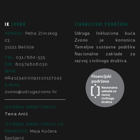
IK
ZVONO
FINANCIJSKI PODRŽAVA
ADRESA:
Petra Zrinskog
Udruga Inkluzivna kuća
23,
Zvono je korisnica
31551 Belišće
Temeljne sustavne podrške
Nacionalne zaklade za
TEL:
031/662-535
razvoj civilnoga društva.
OIB:
80574606030
IBAN:
HR4123400091110127243
E-MAIL:
zvono@udrugazvono.hr
IZVRŠNA DIREKTORICA:
Tena Anić
IZVRŠNA DIREKTORICA ZA
FINANCIJE
:
Maja Kučera
Špoljarić