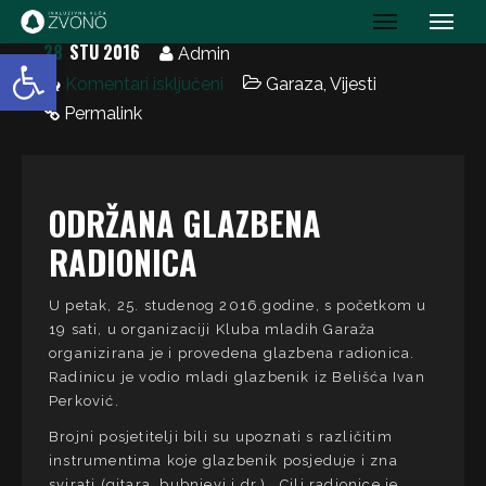
IK Zvono
28
STU 2016
Open toolbar
Admin
Komentari isključeni
Garaza
,
Vijesti
Permalink
ODRŽANA GLAZBENA
RADIONICA
U petak, 25. studenog 2016.godine, s početkom u
19 sati, u organizaciji Kluba mladih Garaža
organizirana je i provedena glazbena radionica.
Radinicu je vodio mladi glazbenik iz Belišća Ivan
Perković.
Brojni posjetitelji bili su upoznati s različitim
instrumentima koje glazbenik posjeduje i zna
svirati (gitara, bubnjevi i dr.). Cilj radionice je