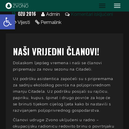
IK Zvono
15
OŽU 2016
Open toolbar
Admin
Komentari isključeni
Vijesti
Permalink
NAŠI VRIJEDNI ČLANOVI!
Dolaskom ljepšeg vremena i naši se članovi
pripremaju za novu sezonu na Citadeli.
Uz podršku asistentica započeli su s pripremama
za sadnju ekološkog povrća na poljoprivrednom
imanju Citadela. Uz podršku posijali su rajčicu,
papriku, kupus, špinat i drugo povrće za koje će
se brinuti tijekom cijelog ljeta kako bi nastavili s
razvijanjem poljoprivrednog gospodarstva.
Članovi udruge Zvono uključeni u radno –
okupacijsku radionicu redovito brinu o povrtnjaku