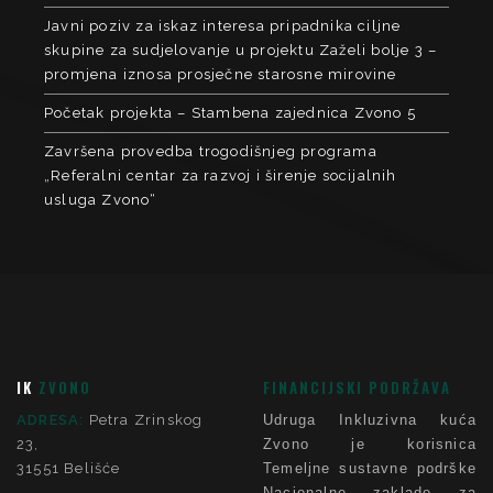
Javni poziv za iskaz interesa pripadnika ciljne
skupine za sudjelovanje u projektu Zaželi bolje 3 –
promjena iznosa prosječne starosne mirovine
Početak projekta – Stambena zajednica Zvono 5
Završena provedba trogodišnjeg programa
„Referalni centar za razvoj i širenje socijalnih
usluga Zvono“
IK
ZVONO
FINANCIJSKI PODRŽAVA
ADRESA:
Petra Zrinskog
Udruga Inkluzivna kuća
23,
Zvono je korisnica
31551 Belišće
Temeljne sustavne podrške
Nacionalne zaklade za