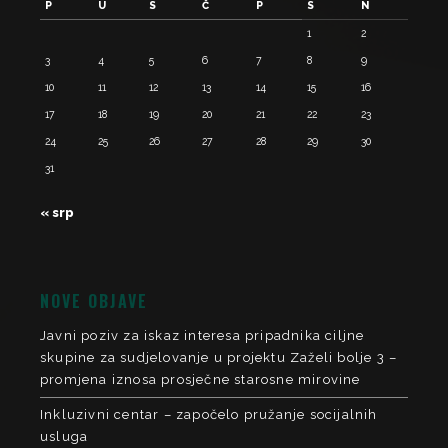
P
U
S
Č
P
S
N
1
2
3
4
5
6
7
8
9
10
11
12
13
14
15
16
17
18
19
20
21
22
23
24
25
26
27
28
29
30
31
« srp
NOVE OBJAVE
Javni poziv za iskaz interesa pripadnika ciljne
skupine za sudjelovanje u projektu Zaželi bolje 3 –
promjena iznosa prosječne starosne mirovine
Inkluzivni centar – započelo pružanje socijalnih
usluga