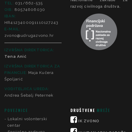
TEL:
031/662-535
razvoj civilnoga društva.
OIB:
80574606030
IBAN:
HR4123400091110127243
E-MAIL:
zvono@udrugazvono.hr
IZVRŠNA DIREKTORICA:
Tena Anić
IZVRŠNA DIREKTORICA ZA
FINANCIJE
:
Maja Kučera
Špoljarić
VODITELJICA UREDA:
Andrea Šebalj Peternek
POVEZNICE
DRUŠTVENE
MREŽE
Lokalni volonterski
IK ZVONO
centar
Socijalna zadruga