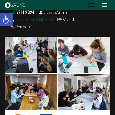
IK Zvono
29
VELJ 2024
Open toolbar
ZvonoAdmin
Komentari isključeni
Vijesti
Permalink