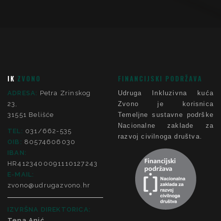
IK
ZVONO
FINANCIJSKI PODRŽAVA
ADRESA:
Petra Zrinskog
Udruga Inkluzivna kuća
23,
Zvono je korisnica
31551 Belišće
Temeljne sustavne podrške
Nacionalne zaklade za
TEL:
031/662-535
razvoj civilnoga društva.
OIB:
80574606030
IBAN:
HR4123400091110127243
E-MAIL:
zvono@udrugazvono.hr
IZVRŠNA DIREKTORICA:
Tena Anić