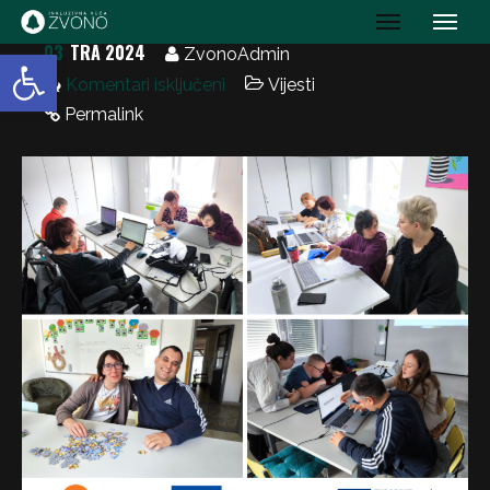
IK Zvono
03
TRA 2024
Open toolbar
ZvonoAdmin
Komentari isključeni
Vijesti
Permalink