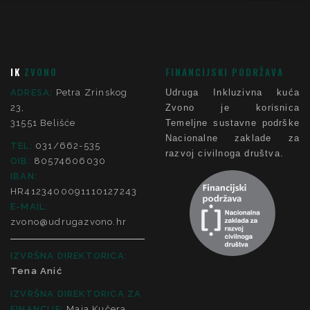
IK
ZVONO
FINANCIJSKI PODRŽAVA
ADRESA:
Petra Zrinskog
Udruga Inkluzivna kuća
23,
Zvono je korisnica
31551 Belišće
Temeljne sustavne podrške
Nacionalne zaklade za
TEL:
031/662-535
razvoj civilnoga društva.
OIB:
80574606030
IBAN:
HR4123400091110127243
E-MAIL:
zvono@udrugazvono.hr
IZVRŠNA DIREKTORICA:
Tena Anić
IZVRŠNA DIREKTORICA ZA
FINANCIJE
:
Maja Kučera