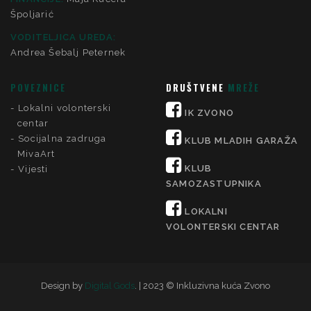
Špoljarić
VODITELJICA UREDA:
Andrea Šebalj Peternek
POVEZNICE
DRUŠTVENE
MREŽE
Lokalni volonterski
IK ZVONO
centar
Socijalna zadruga
KLUB MLADIH GARAŽA
MivaArt
KLUB
Vijesti
SAMOZASTUPNIKA
LOKALNI
VOLONTERSKI CENTAR
Design by
Digital Gods
. | 2023 © Inkluzivna kuća Zvono