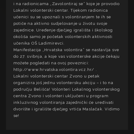
i na radionicama „Zavolontiraj se“ koje je provodio
Lokalni volonterski centar. Tijekom radionica
učenici su se upoznali s volontiranjem te ih se
potiče na aktivno sudjelovanje u životu svoje
zajednice. Uređenje dječjeg igrališta i školskog
okoliša samo je početak volonterskih aktivnosti
učenika OŠ Ladimirevci.
Manifestacija „Hrvatska volontira“ se nastavlja sve
do 27. svibnja, a koje vas volonterske akcije čekaju
možete pogledati na ovoj poveznici:
http://www.hrvatska.volontira.vcz.hr/ .
Lokalni volonterski centar Zvono u petak
organizira još jednu volontersku akciju – i to na
području Belišća! Volonteri Lokalnog volonterskog
centra Zvono i volonteri uključeni u program
inkluzivnog volontiranja zajednički će uređivati
dvorište i igralište dječjeg vrtića Maslačak. Vidimo
se!