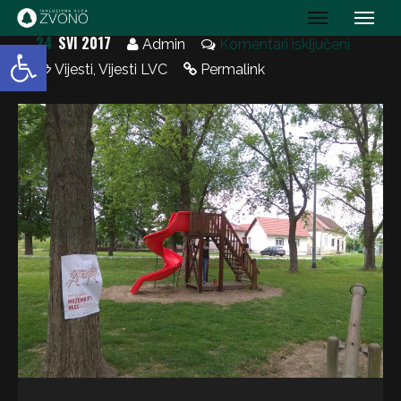
IK Zvono
24
SVI 2017
Open toolbar
Admin
Komentari isključeni
Vijesti
,
Vijesti LVC
Permalink