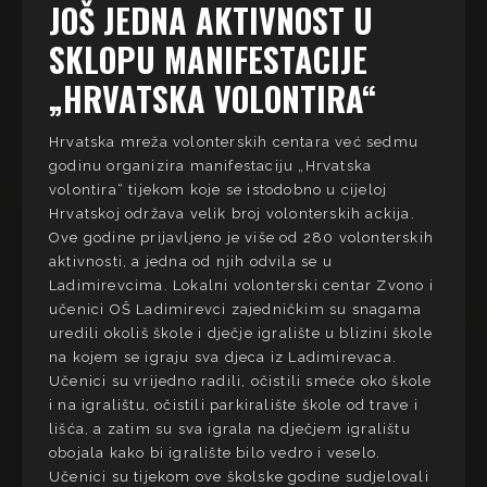
JOŠ JEDNA AKTIVNOST U
SKLOPU MANIFESTACIJE
„HRVATSKA VOLONTIRA“
Hrvatska mreža volonterskih centara već sedmu
godinu organizira manifestaciju „Hrvatska
volontira“ tijekom koje se istodobno u cijeloj
Hrvatskoj održava velik broj volonterskih ackija.
Ove godine prijavljeno je više od 280 volonterskih
aktivnosti, a jedna od njih odvila se u
Ladimirevcima. Lokalni volonterski centar Zvono i
učenici OŠ Ladimirevci zajedničkim su snagama
uredili okoliš škole i dječje igralište u blizini škole
na kojem se igraju sva djeca iz Ladimirevaca.
Učenici su vrijedno radili, očistili smeće oko škole
i na igralištu, očistili parkiralište škole od trave i
lišća, a zatim su sva igrala na dječjem igralištu
obojala kako bi igralište bilo vedro i veselo.
Učenici su tijekom ove školske godine sudjelovali