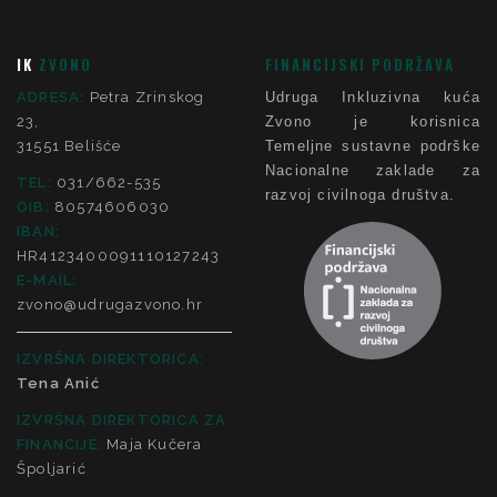
IK
ZVONO
FINANCIJSKI PODRŽAVA
ADRESA:
Petra Zrinskog
Udruga Inkluzivna kuća
23,
Zvono je korisnica
31551 Belišće
Temeljne sustavne podrške
Nacionalne zaklade za
TEL:
031/662-535
razvoj civilnoga društva.
OIB:
80574606030
IBAN:
HR4123400091110127243
E-MAIL:
zvono@udrugazvono.hr
IZVRŠNA DIREKTORICA:
Tena Anić
IZVRŠNA DIREKTORICA ZA
FINANCIJE
:
Maja Kučera
Špoljarić