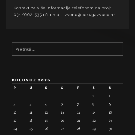
Kontakt za više informacija telefonom na broj:
031/662-535 i/ili mail: zvono@udrugazvono.hr.
KOLOVOZ 2026
P
U
S
Č
P
S
N
1
2
3
4
5
6
7
8
9
10
11
12
13
14
15
16
17
18
19
20
21
22
23
24
25
26
27
28
29
30