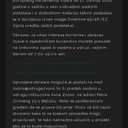
Europskog Parlamenta Vijeća od 27. travnja 2016.
godine o zaštitu u vezi s obradom osobnih
podataka i o slobodnom kretanju takvih podataka
te o stavljanju izvan snage Direktive 95/46/EZ
(opća uredba zaštiti podataka).
Obrazac za iskaz interesa korisnika i obrazac
Izjave o zajedničkom kućanstvu možete preuzeti
na linkovima ispod ili osobno u udruzi, radnim
danom od 7:00-15:00 sati.
18.-Obrazac-za-iskaz-interesa-lipanj 2025
Izjava o članovima zajedničkog kućanstva
Ispunjene obrasce moguće je poslati na mail
zvono@udrugazvono.hr ili predati osobno u
udrugu Inkluzivna kuća Zvono, na adresi Petra
Zrinskog 23 u Belišću. Mole se zainteresirani
građani da se prijave što prije. Poziv će biti tajno
otvoreno kako bi se tijekom provedbe mogli
prijavljivati, te tako naknadno uključiti u projekt
ako za to bude mogućnosti.