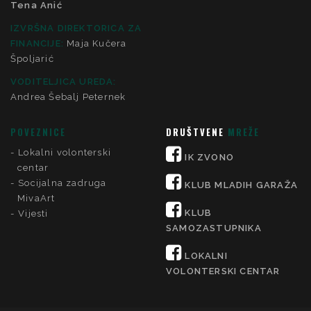
Tena Anić
IZVRŠNA DIREKTORICA ZA
FINANCIJE
:
Maja Kučera
Špoljarić
VODITELJICA UREDA:
Andrea Šebalj Peternek
POVEZNICE
DRUŠTVENE
MREŽE
Lokalni volonterski
IK ZVONO
centar
Socijalna zadruga
KLUB MLADIH GARAŽA
MivaArt
KLUB
Vijesti
SAMOZASTUPNIKA
LOKALNI
VOLONTERSKI CENTAR