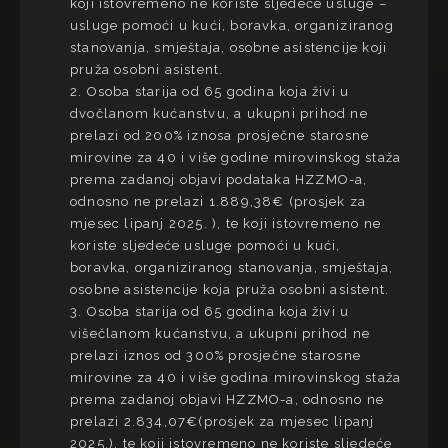
koji istovremeno ne koriste sljedeće usluge –
usluge pomoći u kući, boravka, organiziranog
stanovanja, smještaja, osobne asistencije koji
pruža osobni asistent.
2. Osoba starija od 65 godina koja živi u
dvočlanom kućanstvu, a ukupni prihod ne
prelazi od 200% iznosa prosječne starosne
mirovine za 40 i više godine mirovinskog staža
prema zadanoj objavi podataka HZZMO-a,
odnosno ne prelazi 1.889,38€ (prosjek za
mjesec lipanj 2025. ), te koji istovremeno ne
koriste sljedeće usluge pomoći u kući,
boravka, organiziranog stanovanja, smještaja,
osobne asistencije koja pruža osobni asistent.
3. Osoba starija od 65 godina koja živi u
višečlanom kućanstvu, a ukupni prihod ne
prelazi iznos od 300% prosječne starosne
mirovine za 40 i više godina mirovinskog staža
prema zadanoj objavi HZZMO-a, odnosno ne
prelazi 2.834,07€(prosjek za mjesec lipanj
2025.), te koji istovremeno ne koriste sljedeće