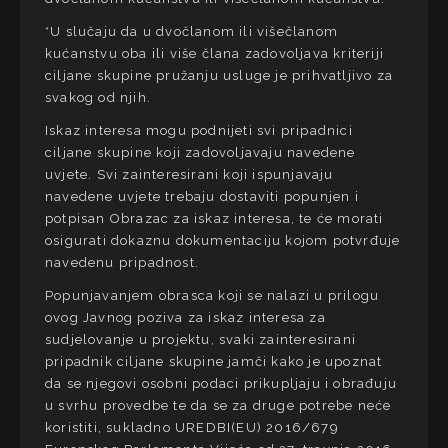
*U slučaju da u dvočlanom ili višečlanom
kućanstvu oba ili više člana zadovoljava kriteriji
ciljane skupine pružanju usluge je prihvatljivo za
svakog od njih.
Iskaz interesa mogu podnijeti svi pripadnici
ciljane skupine koji zadovoljavaju navedene
uvjete. Svi zainteresirani koji ispunjavaju
navedene uvjete trebaju dostaviti popunjen i
potpisan Obrazac za iskaz interesa, te će morati
osigurati dokaznu dokumentaciju kojom potvrđuje
navedenu pripadnost.
Popunjavanjem obrasca koji se nalazi u prilogu
ovog Javnog poziva za iskaz interesa za
sudjelovanje u projektu, svaki zainteresirani
pripadnik ciljane skupine jamči kako je upoznat
da se njegovi osobni podaci prikupljaju i obrađuju
u svrhu provedbe te da se za druge potrebe neće
koristiti, sukladno UREDBI(EU) 2016/679