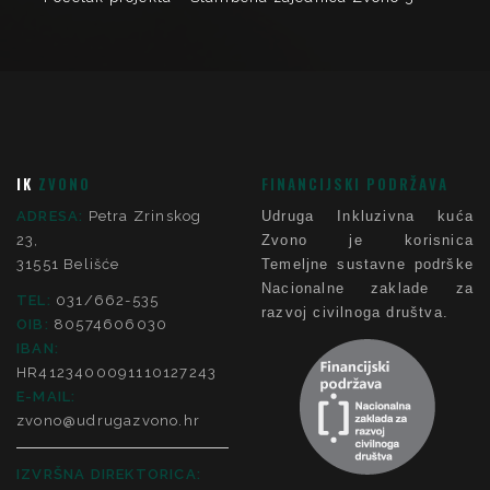
IK
ZVONO
FINANCIJSKI PODRŽAVA
ADRESA:
Petra Zrinskog
Udruga Inkluzivna kuća
23,
Zvono je korisnica
31551 Belišće
Temeljne sustavne podrške
Nacionalne zaklade za
TEL:
031/662-535
razvoj civilnoga društva.
OIB:
80574606030
IBAN:
HR4123400091110127243
E-MAIL:
zvono@udrugazvono.hr
IZVRŠNA DIREKTORICA: