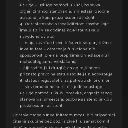
usluge – usluge pomoći u kući, boravka,
organiziranog stanovanja, smještaja, osobne
asistencije koju pruža osobni asistent.
4. Odrasle osobe s invaliditetom (osobe koje
imaju 18 i više godina) koje ispunjavaju
navedene uvjete:
– imaju utvrđen treći ili četvrti stupanj težine
invaliditeta – oštećenja funkcionalnih
sposobnosti prema propisima o vještačenju i
metodologijama vještačenja
– čiji roditelj ili drugi član obitelji nema
priznato pravo na status roditelja njegovatelja
ili status njegovatelja za potrebu skrbi o njoj
– istovremeno ne koriste sljedeće usluge –
usluge pomoći u kući, boravka, organiziranog
stanovanja, smještaja, osobne asistencije koju
pruža osobni asistent
Odrasle osobe s invaliditetom mogu biti pripadnici
ciljane skupine bez obzira žive li u samačkom ili
dvočlanom kućanstvu ili višečlanom kućanstvu.