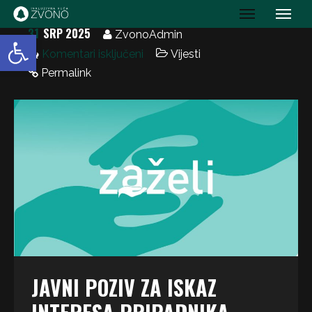
IK Zvono
31
SRP 2025
Open toolbar
ZvonoAdmin
Komentari isključeni
Vijesti
Permalink
JAVNI POZIV ZA ISKAZ