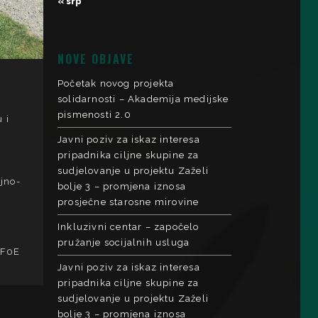
« srp
NOVE OBJAVE
Početak novog projekta
solidarnosti – Akademija medijske
pismenosti 2.0
 i
Javni poziv za iskaz interesa
pripadnika ciljne skupine za
sudjelovanje u projektu Zaželi
jno-
bolje 3 – promjena iznosa
prosječne starosne mirovine
Inkluzivni centar – započelo
pružanje socijalnih usluga
OF0E
Javni poziv za iskaz interesa
pripadnika ciljne skupine za
sudjelovanje u projektu Zaželi
bolje 3 – promjena iznosa