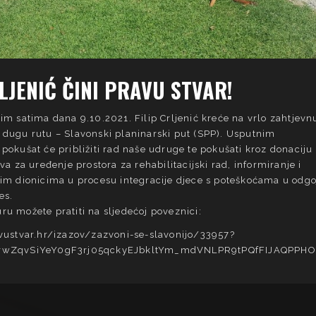
RLJENIĆ ČINI PRAVU STVAR!
im satima dana 9.10.2021. Filip Crljenić kreće na vrlo zahtjevnu
 dugu rutu – Slavonski planinarski put (SPP). Usputnim
pokušat će približiti rad naše udruge te pokušati kroz donaciju
tva za uređenje prostora za rehabilitacijski rad, informiranje i
vim dionicima u procesu integracije djece s poteškoćama u odgo
es.
u možete pratiti na sljedećoj poveznici:
avustvar.hr/izazov/zazvoni-se-slavonijo/33957?
orwZqvSiYeY0gF3rj05qckyEJbkltYm_mdVNLPR9tPQfFIJAQPPH