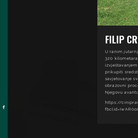
FILIP C
U ranim jutarnj
320 kilometara
izvještavanjem 
prikupiti sreds
savjetovanje s
obrazovni proc
Njegovu avantur
https://cinipr
fbclid=IwAR0