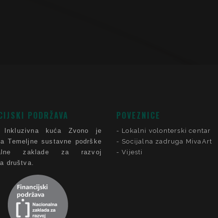
CIJSKI PODRŽAVA
POVEZNICE
 Inkluzivna kuća Zvono je
Lokalni volonterski centar
ca Temeljne sustavne podrške
Socijalna zadruga MivaArt
nalne zaklade za razvoj
Vijesti
ga društva.