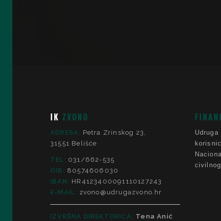
IK
ZVONO
FINAN
ADRESA:
Petra Zrinskog 23,
Udruga
31551 Belišće
korisni
Nacio
TEL:
031/662-535
civilno
OIB:
80574606030
IBAN:
HR4123400091110127243
E-MAIL:
zvono@udrugazvono.hr
IZVRŠNA DIREKTORICA:
Tena Anić