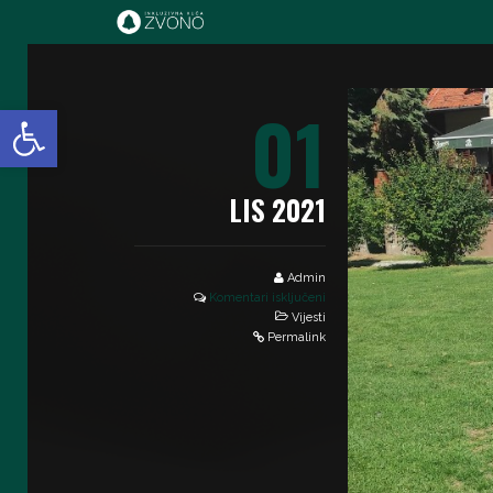
IK Zvono
01
Open toolbar
LIS 2021
Admin
Komentari isključeni
Vijesti
Permalink