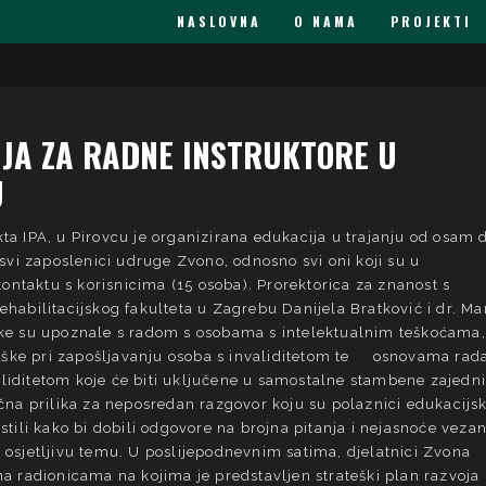
NASLOVNA
O NAMA
PROJEKTI
JA ZA RADNE INSTRUKTORE U
U
ta IPA, u Pirovcu je organizirana edukacija u trajanju od osam 
i svi zaposlenici udruge Zvono, odnosno svi oni koji su u
ntaktu s korisnicima (15 osoba). Prorektorica za znanost s
ehabilitacijskog fakulteta u Zagrebu Danijela Bratković i dr. Mar
ike su upoznale s radom s osobama s intelektualnim teškoćama,
ke pri zapošljavanju osoba s invaliditetom te osnovama rada
liditetom koje će biti uključene u samostalne stambene zajedni
ična prilika za neposredan razgovor koju su polaznici edukacijs
istili kako bi dobili odgovore na brojna pitanja i nejasnoće veza
 osjetljivu temu. U poslijepodnevnim satima, djelatnici Zvona
na radionicama na kojima je predstavljen strateški plan razvoja