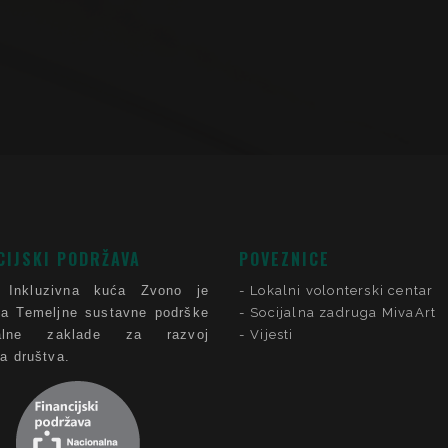
CIJSKI PODRŽAVA
POVEZNICE
 Inkluzivna kuća Zvono je
Lokalni volonterski centar
ca Temeljne sustavne podrške
Socijalna zadruga MivaArt
nalne zaklade za razvoj
Vijesti
ga društva.