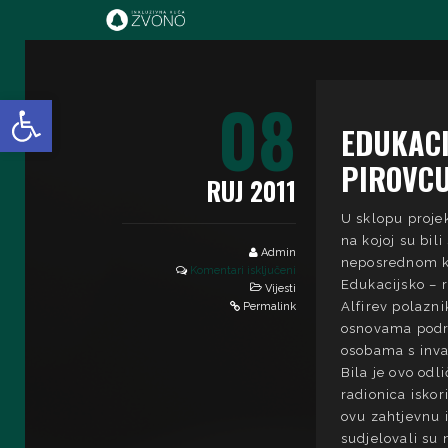
IK Zvono
08
Open toolbar
EDUKACI
PIROVC
RUJ 2011
U sklopu projek
na kojoj su bil
Admin
neposrednom ko
Komentari isključeni
Edukacijsko – r
Vijesti
Alfirev polazn
Permalink
osnovama podrš
osobama s inva
Bila je ovo odl
radionica iskor
ovu zahtjevnu i
sudjelovali su 