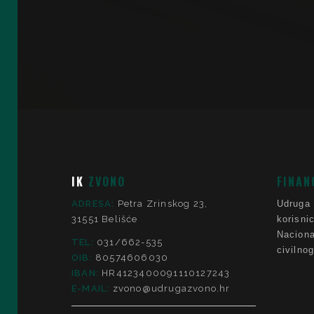
IK
ZVONO
FINAN
ADRESA:
Petra Zrinskog 23,
Udruga
31551 Belišće
korisni
Nacio
TEL:
031/662-535
civilno
OIB:
80574606030
IBAN:
HR4123400091110127243
E-MAIL:
zvono@udrugazvono.hr