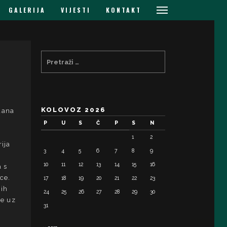
GALERIJA
VIJESTI
KONTAKT
KOLOVOZ 2026
dana
P
U
S
Č
P
S
N
1
2
ija
3
4
5
6
7
8
9
10
11
12
13
14
15
16
 s
ce.
17
18
19
20
21
22
23
kih
24
25
26
27
28
29
30
ne uz
31