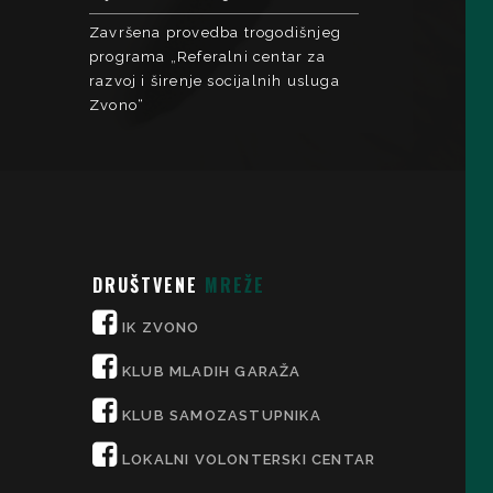
Završena provedba trogodišnjeg
programa „Referalni centar za
razvoj i širenje socijalnih usluga
Zvono“
DRUŠTVENE
MREŽE
IK ZVONO
KLUB MLADIH GARAŽA
KLUB SAMOZASTUPNIKA
LOKALNI VOLONTERSKI CENTAR