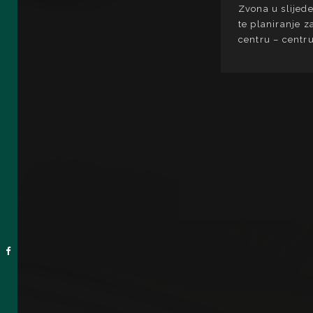
Zvona u slijede
te planiranje z
centru – centr