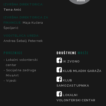
IZVRŠNA DIREKTORICA:
Tena Anić
IZVRŠNA DIREKTORICA ZA
FINANCIJE
:
Maja Kučera
Špoljarić
VODITELJICA UREDA:
Andrea Šebalj Peternek
POVEZNICE
DRUŠTVENE
MREŽE
Lokalni volonterski
IK ZVONO
centar
Socijalna zadruga
KLUB MLADIH GARAŽA
MivaArt
KLUB
Vijesti
SAMOZASTUPNIKA
LOKALNI
VOLONTERSKI CENTAR