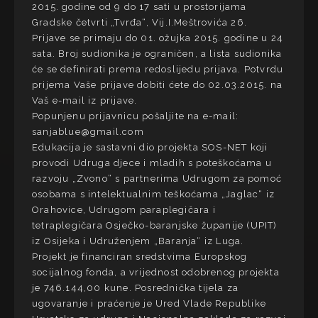
2015. godine od 9 do 17 sati u prostorijama
Gradske četvrti „Tvrđa“, Vij.I.Meštrovića 26.
Prijave se primaju do 01. ožujka 2015. godine u 24
sata. Broj sudionika je ograničen, a lista sudionika
će se definirati prema redoslijedu prijava. Potvrdu
prijema Vaše prijave dobiti ćete do 02.03.2015. na
Vaš e-mail iz prijave.
Popunjenu prijavnicu pošaljite na e-mail:
sanjablue@gmail.com
Edukacija je sastavni dio projekta SOS-NET koji
provodi Udruga djece i mladih s poteškoćama u
razvoju „Zvono“ s partnerima Udrugom za pomoć
osobama s intelektualnim teškoćama „Jaglac“ iz
Orahovice, Udrugom paraplegičara i
tetraplegičara Osječko-baranjske županije (UPIT)
iz Osijeka i Udruženjem „Baranja“ iz Luga.
Projekt je financiran sredstvima Europskog
socijalnog fonda, a vrijednost odobrenog projekta
je 746.144,00 kune. Posrednička tijela za
ugovaranje i praćenje je Ured Vlade Republike