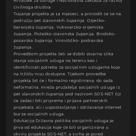
Hrvatske za udruge i Nacionalna zaklada za razvoj
civilnoga društva.
Trajanje projekta je 14 mjeseci, a provodit će se na
području pet slavonskih županija: Osječko-
baranjska županija, Vukovarsko-srijemska
županija, Požeško-slavonska županija, Brodsko-
posavska županija, Virovitičko- podravska
županija.
Provedbom projekta želi se dobiti stvarna slika
stanja socijalnih usluga na terenu kao i
identificirati potreba za socijalnim uslugama koje
na tržištu nisu dostupne. Tijekom provedbe
projekta bit će i formalno registrirana, do sada
neformalna, mreža pružatelja socijalnih usluga iz
pet slavonskih županija pod nazivom SOS-NET čiji
će zadaci biti priprema i prijava partnerskih
projekata, ali i uspostavljanje i održavanje internet
burze socijalnih usluga.
Edukacija Državna politika socijalnih usluga je
prva od edukacija koje će biti organizirana u
okviru projekta SOS-NET, a svrha je pored