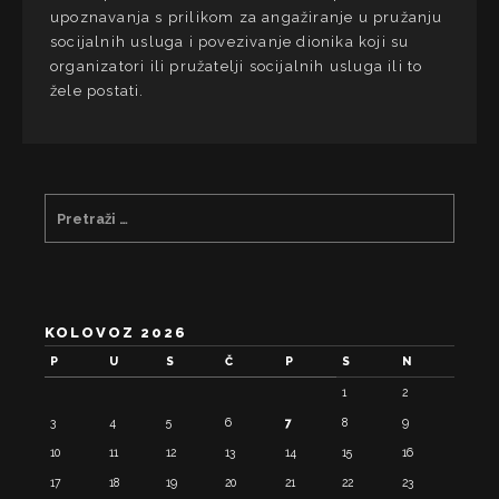
upoznavanja s prilikom za angažiranje u pružanju
socijalnih usluga i povezivanje dionika koji su
organizatori ili pružatelji socijalnih usluga ili to
žele postati.
KOLOVOZ 2026
P
U
S
Č
P
S
N
1
2
3
4
5
6
7
8
9
10
11
12
13
14
15
16
17
18
19
20
21
22
23