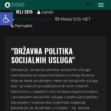
IK Zvono
25
VELJ 2015
Open toolbar
Admin
Komentari isključeni
Mreža SOS-NET
Permalink
"DRŽAVNA POLITIKA
SOCIJALNIH USLUGA"
Edukacija „Državna politika socijalnih usluga“
namijenjena je organizacijama civilnog društva
koje se bave pružanjem neke od socijalnih usluga
kao i privatnim pružateljima te svim ostalim
dionicima u zajednici koji se bave organiziranjem
i pružanjem socijalnih usluga s područja Osječko-
baranjske i Vukovarsko-srijemske županije.
Edukacija će se održati u Osijeku , 03. ožujka