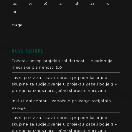
24
25
26
27
28
29
30
31
« srp
NOVE OBJAVE
Početak novog projekta solidarnosti – Akademija
medijske pismenosti 2.0
Javni poziv za iskaz interesa pripadnika ciljne
skupine za sudjelovanje u projektu Zaželi bolje 3 –
promjena iznosa prosječne starosne mirovine
Inkluzivni centar – započelo pružanje socijalnih
usluga
Javni poziv za iskaz interesa pripadnika ciljne
skupine za sudjelovanje u projektu Zaželi bolje 3 –
promjena iznosa prosječne starosne mirovine