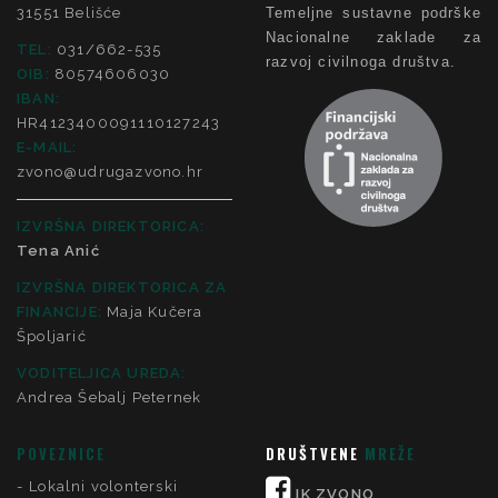
31551 Belišće
Temeljne sustavne podrške
Nacionalne zaklade za
TEL:
031/662-535
razvoj civilnoga društva.
OIB:
80574606030
IBAN:
HR4123400091110127243
E-MAIL:
zvono@udrugazvono.hr
IZVRŠNA DIREKTORICA:
Tena Anić
IZVRŠNA DIREKTORICA ZA
FINANCIJE
:
Maja Kučera
Špoljarić
VODITELJICA UREDA:
Andrea Šebalj Peternek
POVEZNICE
DRUŠTVENE
MREŽE
Lokalni volonterski
IK ZVONO