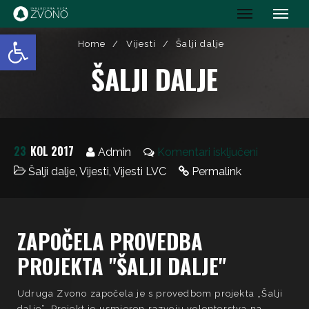
IK Zvono
Open toolbar
Home
/
Vijesti
/
Šalji dalje
ŠALJI DALJE
23
KOL 2017
Admin
Komentari isključeni
Šalji dalje
,
Vijesti
,
Vijesti LVC
Permalink
ZAPOČELA PROVEDBA
PROJEKTA "ŠALJI DALJE"
Udruga Zvono započela je s provedbom projekta „Šalji
dalje“. Projekt je usmjeren razvoju volonterstva na