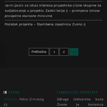
Javni poziv za iskaz interesa pripadnika ciljne skupine za
sudjelovanje u projektu Zaželi bolje 3 – promjena iznosa
prosječne starosne mirovine
Početak projekta – Stambena zajednica Zvono 5
Prethodna
1
2
3
IK
ZVONO
FINANCIJSKI PODRŽAVA
ADRESA:
Petra Zrinskog
Udruga Inkluzivna kuća
23,
Zvono je korisnica