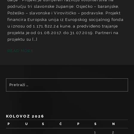
području tri slavonske županije: Osječko – baranjske,
Požeško – slavonske i Virovitičko – podravske. Projekt
financira Europska unija iz Europskog socijalnog fonda
u iznosu od 1.171.822,24 kune, a predviđeno trajanje
projekta je od 01.08.2017. do 31.07.2019. Partneri na
projektu su […]
READ MORE...
KOLOVOZ 2026
P
U
S
Č
P
S
N
1
2