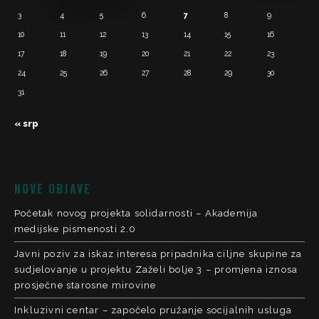
3
4
5
6
7
8
9
10
11
12
13
14
15
16
17
18
19
20
21
22
23
24
25
26
27
28
29
30
31
« srp
NOVE OBJAVE
Početak novog projekta solidarnosti – Akademija
medijske pismenosti 2.0
Javni poziv za iskaz interesa pripadnika ciljne skupine za
sudjelovanje u projektu Zaželi bolje 3 – promjena iznosa
prosječne starosne mirovine
Inkluzivni centar – započelo pružanje socijalnih usluga