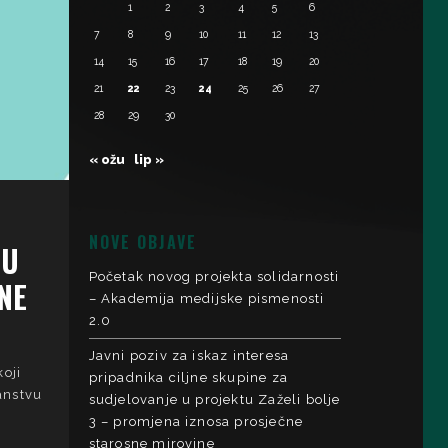
1
2
3
4
5
6
7
8
9
10
11
12
13
14
15
16
17
18
19
20
21
22
23
24
25
26
27
28
29
30
« ožu
lip »
NOVE OBJAVE
TU
Početak novog projekta solidarnosti
NE
– Akademija medijske pismenosti
2.0
Javni poziv za iskaz interesa
koji
pripadnika ciljne skupine za
anstvu
sudjelovanje u projektu Zaželi bolje
3 – promjena iznosa prosječne
starosne mirovine