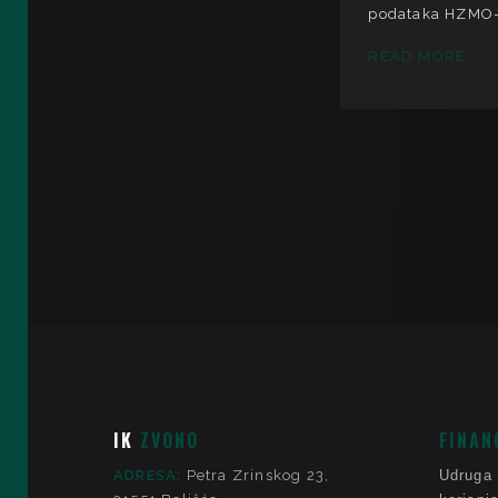
podataka HZMO-a,
READ MORE...
IK
ZVONO
FINAN
ADRESA:
Petra Zrinskog 23,
Udruga