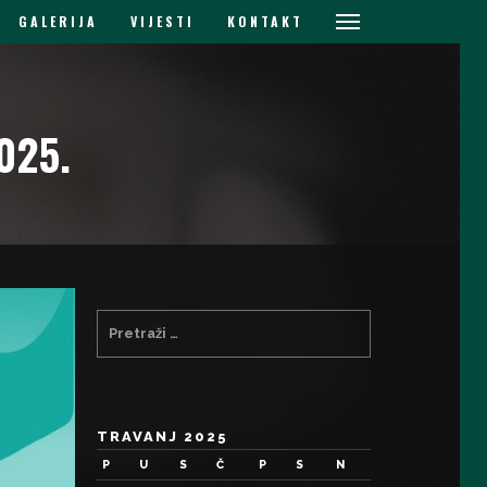
GALERIJA
VIJESTI
KONTAKT
025.
TRAVANJ 2025
P
U
S
Č
P
S
N