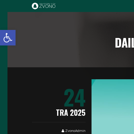
IK Zvono
Open toolbar
DAI
24
TRA 2025
ZvonoAdmin