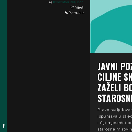
Komentari isključeni
Vijesti
Permalink
JAVNI PO
CILJNE S
ZAŽELI B
STAROSN
Pravo sudjelovan
ispunjavaju slje
i čiji mjesečni 
starosne mirovin