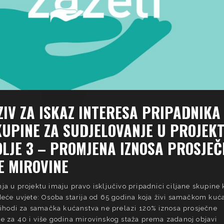
ZIV ZA ISKAZ INTERESA PRIPADNIKA
KUPINE ZA SUDJELOVANJE U PROJEK
OLJE 3 – PROMJENA IZNOSA PROSJEČ
E MIROVINE
ja u projektu imaju pravo isključivo pripadnici ciljane skupine 
deće uvjete: Osoba starija od 65 godina koja živi samačkom kuć
prihodi za samačka kućanstva ne prelazi 120% iznosa prosječne
e za 40 i više godina mirovinskog staža prema zadanoj objavi