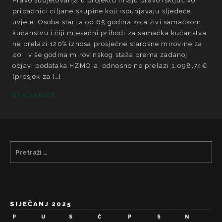
Pravo sudjelovanja u projektu imaju pravo isključivo
pripadnici ciljane skupine koji ispunjavaju sljedeće
uvjete: Osoba starija od 65 godina koja živi samačkom
kućanstvu i čiji mjesečni prihodi za samačka kućanstva
ne prelazi 120% iznosa prosječne starosne mirovine za
40 i više godina mirovinskog staža prema zadanoj
objavi podataka HZMO-a, odnosno ne prelazi 1.098,74€
(prosjek za […]
READ MORE...
SIJEČANJ 2025
P
U
S
Č
P
S
N