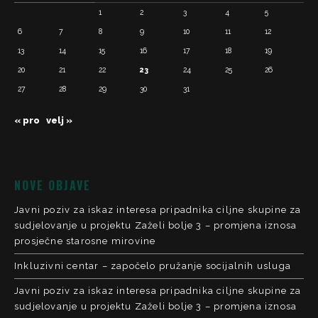
1
2
3
4
5
6
7
8
9
10
11
12
13
14
15
16
17
18
19
20
21
22
23
24
25
26
27
28
29
30
31
« pro
velj »
NOVE OBJAVE
Javni poziv za iskaz interesa pripadnika ciljne skupine za
sudjelovanje u projektu Zaželi bolje 3 – promjena iznosa
prosječne starosne mirovine
Inkluzivni centar – započelo pružanje socijalnih usluga
Javni poziv za iskaz interesa pripadnika ciljne skupine za
sudjelovanje u projektu Zaželi bolje 3 – promjena iznosa