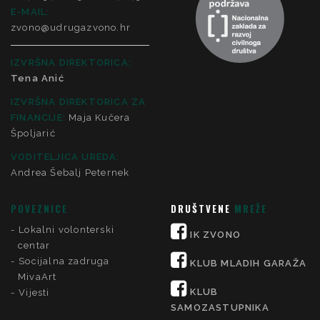
E-MAIL:
zvono@udrugazvono.hr
IZVRŠNA DIREKTORICA:
Tena Anić
IZVRŠNA DIREKTORICA ZA
FINANCIJE
:
Maja Kučera
Špoljarić
VODITELJICA UREDA:
Andrea Šebalj Peternek
POVEZNICE
DRUŠTVENE
MREŽE
Lokalni volonterski
IK ZVONO
centar
Socijalna zadruga
KLUB MLADIH GARAŽA
MivaArt
KLUB
Vijesti
SAMOZASTUPNIKA