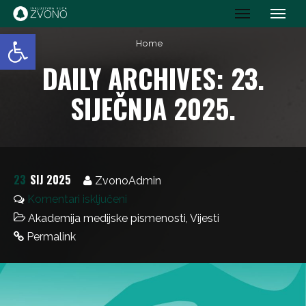
IK Zvono
Open toolbar
Home
DAILY ARCHIVES: 23.
SIJEČNJA 2025.
23
SIJ 2025
ZvonoAdmin
Komentari isključeni
Akademija medijske pismenosti
,
Vijesti
Permalink