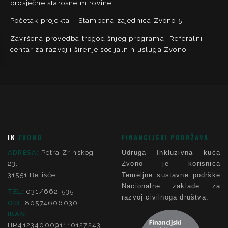
prosječne starosne mirovine
Početak projekta – Stambena zajednica Zvono 5
Završena provedba trogodišnjeg programa „Referalni
centar za razvoj i širenje socijalnih usluga Zvono“
IK
ZVONO
FINANCIJSKI PODRŽAVA
ADRESA:
Petra Zrinskog
Udruga Inkluzivna kuća
23,
Zvono je korisnica
31551 Belišće
Temeljne sustavne podrške
Nacionalne zaklade za
TEL:
031/662-535
razvoj civilnoga društva.
OIB:
80574606030
IBAN:
HR4123400091110127243