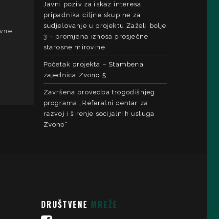
Javni poziv za iskaz interesa
pripadnika ciljne skupine za
sudjelovanje u projektu Zaželi bolje
ovne
3 – promjena iznosa prosječne
starosne mirovine
Početak projekta – Stambena
zajednica Zvono 5
Završena provedba trogodišnjeg
programa „Referalni centar za
razvoj i širenje socijalnih usluga
Zvono“
DRUŠTVENE
MREŽE