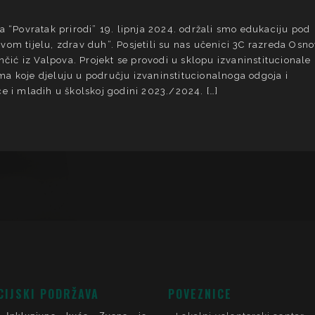
a “Povratak prirodi” 19. lipnja 2024. održali smo edukaciju pod
om tijelu, zdrav duh”. Posjetili su nas učenici 3C razreda Osn
ančić iz Valpova. Projekt se provodi u sklopu izvaninstitucionale
a koje djeluju u području izvaninstitucionalnoga odgoja i
e i mladih u školskoj godini 2023./2024. […]
CIJSKI PODRŽAVA
POVEZNICE