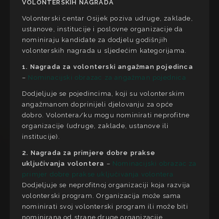
VOLONTERSKIH NAGRADA
Volonterski centar Osijek poziva udruge, zaklade,
ustanove, institucije i poslovne organizacije da
nominiraju kandidate za dodjelu godišnjih
volonterskih nagrada u sljedećim kategorijama.
1. Nagrada za volonterski angažman pojedinca
–
Nominacijski obrazac za angažman pojednica
Dodjeljuje se pojedincima, koji su volonterskim
angažmanom doprinijeli djelovanju za opće
dobro. Volontera/ku mogu nominirati neprofitne
organizacije (udruge, zaklade, ustanove ili
institucije).
2. Nagrada za primjere dobre prakse
uključivanja volontera
–
Nominacijski obrazac za
primjer dobre prakse uključivanja volontera
Dodjeljuje se neprofitnoj organizaciji koja razvija
volonterski program. Organizacija može sama
nominirati svoj volonterski program ili može biti
nominirana od strane druge organizacije.