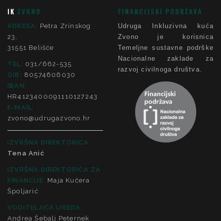
IK
ZVONO
FINANCIJSKI PODRŽAVA
ADRESA:
Petra Zrinskog
Udruga Inkluzivna kuća
23,
Zvono je korisnica
31551 Belišće
Temeljne sustavne podrške
Nacionalne zaklade za
TEL:
031/662-535
razvoj civilnoga društva.
OIB:
80574606030
IBAN:
HR4123400091110127243
E-MAIL:
zvono@udrugazvono.hr
IZVRŠNA DIREKTORICA:
Tena Anić
IZVRŠNA DIREKTORICA ZA
FINANCIJE
:
Maja Kučera
Špoljarić
VODITELJICA UREDA:
Andrea Šebalj Peternek