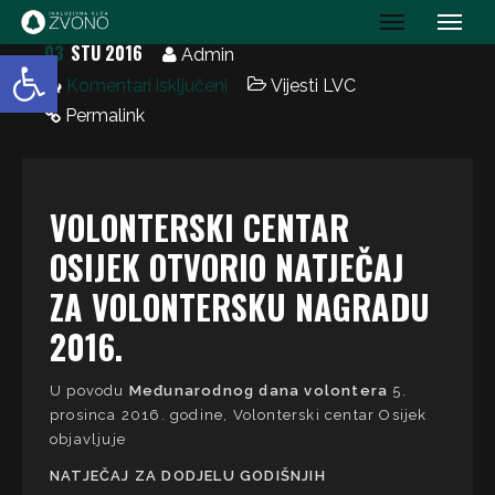
IK Zvono
03
STU 2016
Open toolbar
Admin
Komentari isključeni
Vijesti LVC
Permalink
VOLONTERSKI CENTAR
OSIJEK OTVORIO NATJEČAJ
ZA VOLONTERSKU NAGRADU
2016.
U povodu
Međunarodnog dana volontera
5.
prosinca 2016. godine, Volonterski centar Osijek
objavljuje
NATJEČAJ ZA DODJELU GODIŠNJIH