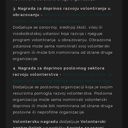
3. Nagrada za doprinos razvoju volontiranja u
obrazovanju
–
Nominacijski obrazac za doprinos
razvoju volontiranja u obrazovanju
Dodjeluje se osnovnoj, srednjoj školi, višoj ili
visokoškolskoj ustanovi koja razvija i njeguje
program volontiranja u obrazovanju. Obrazovna
ustanova može sama nominirati svoj volonterski
program ili može biti nominirana od strane druge
organizacije.
4. Nagrada za doprinos poslovnog sektora
razvoju volonterstva
–
Nominacijski obrazac za
doprinos poslovnog sektora razvoju volonterstva
Dodjeljuje se poslovnoj organizaciji koja je svojim
resursima pomogla razvoj volonterstva. Poslovna
organizacija može sama nominirati volonterski
doprinos ili može biti nominirana od strane druge
poslovne ili neprofitne organizacije.
Volontersku nagradu
dodjeljuje
Volonterski
centar Osijek
uz podršku
Savjeta za razvoj