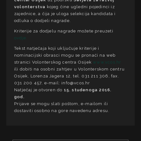
volonterstva
kojeg čine ugledni pojedinci iz
zajednice, a čija je uloga selekcija kandidata i
odluka o dodjeli nagrade.
Kriterije za dodjelu nagrade možete preuzeti
ovdje.
Tekst natječaja koji uključuje kriterije i
nominacijski obrasci mogu se pronaći na web
stranici Volonterskog centra Osijek
www.vcos.hr
ili dobiti na osobni zahtjev u Volonterskom centru
Osijek, Lorenza Jagera 12, tel. 031 211 306, fax.
031 200 457, e-mail: info@vcos.hr
Natječaj je otvoren do
15. studenoga 2016.
god.
Prijave se mogu slati poštom, e-mailom ili
dostaviti osobno na gore navedenu adresu.