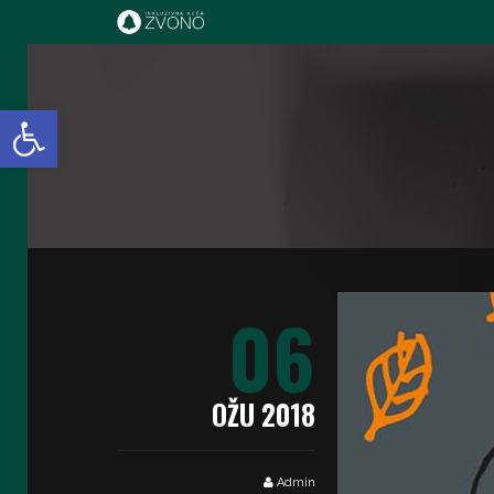
IK Zvono
Open toolbar
06
OŽU 2018
Admin