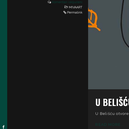
Komentari isključeni
MIVAART
Permalink
U BELIŠ
U Belišću otvor
READ MORE...