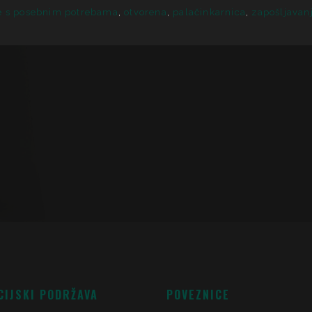
e s posebnim potrebama
,
otvorena
,
palačinkarnica
,
zapošljavan
CIJSKI PODRŽAVA
POVEZNICE