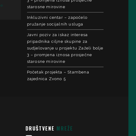
3 – promjena iznosa prosječne
je
starosne mirovine
Inkluzivni centar – započelo
pružanje socijalnih usluga
Javni poziv za iskaz interesa
pripadnika ciljne skupine za
sudjelovanje u projektu Zaželi bolje
3 – promjena iznosa prosječne
starosne mirovine
Početak projekta – Stambena
zajednica Zvono 5
DRUŠTVENE
MREŽE