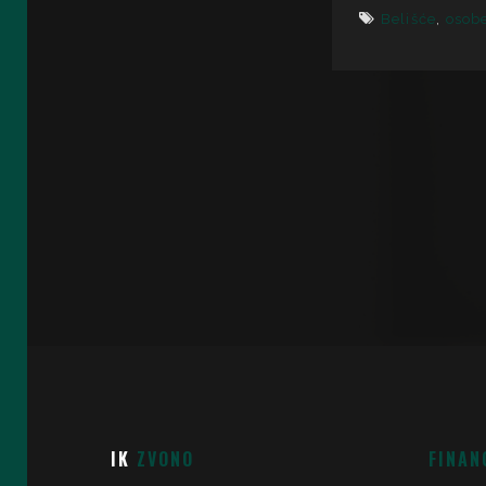
Belišće
,
osob
IK
ZVONO
FINAN