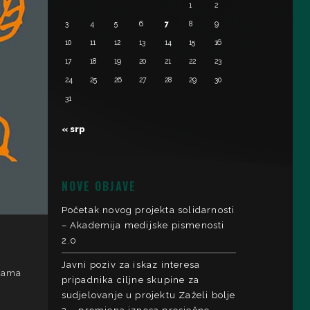
1
2
3
4
5
6
7
8
9
10
11
12
13
14
15
16
17
18
19
20
21
22
23
24
25
26
27
28
29
30
31
« srp
NOVE OBJAVE
Početak novog projekta solidarnosti
– Akademija medijske pismenosti
2.0
Javni poziv za iskaz interesa
ebama
pripadnika ciljne skupine za
sudjelovanje u projektu Zaželi bolje