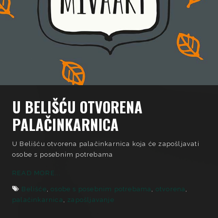
U BELIŠĆU OTVORENA
PALAČINKARNICA
U Belišću otvorena palačinkarnica koja će zapošljavati
osobe s posebnim potrebama
READ MORE...
Belišće
,
osobe s posebnim potrebama
,
otvorena
,
palačinkarnica
,
zapošljavanje