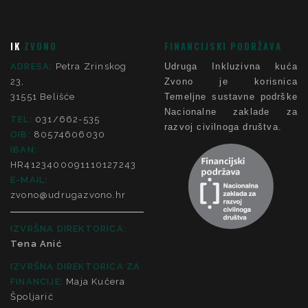
IK
ZVONO
FINANCIJSKI PODRŽAVA
ADRESA:
Petra Zrinskog
Udruga Inkluzivna kuća
23,
Zvono je korisnica
31551 Belišće
Temeljne sustavne podrške
Nacionalne zaklade za
TEL:
031/662-535
razvoj civilnoga društva.
OIB:
80574606030
IBAN:
HR4123400091110127243
E-MAIL:
zvono@udrugazvono.hr
IZVRŠNA DIREKTORICA:
Tena Anić
IZVRŠNA DIREKTORICA ZA
FINANCIJE
:
Maja Kučera
Špoljarić