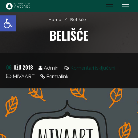
IK Zvono
Open toolbar
Home
/
Belišće
BELIŠĆE
06
OŽU 2018
Admin
Komentari isključeni
MIVAART
Permalink