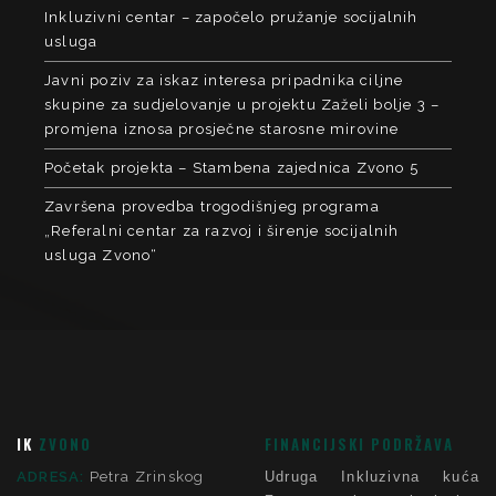
Inkluzivni centar – započelo pružanje socijalnih
usluga
Javni poziv za iskaz interesa pripadnika ciljne
skupine za sudjelovanje u projektu Zaželi bolje 3 –
promjena iznosa prosječne starosne mirovine
Početak projekta – Stambena zajednica Zvono 5
Završena provedba trogodišnjeg programa
„Referalni centar za razvoj i širenje socijalnih
usluga Zvono“
IK
ZVONO
FINANCIJSKI PODRŽAVA
ADRESA:
Petra Zrinskog
Udruga Inkluzivna kuća