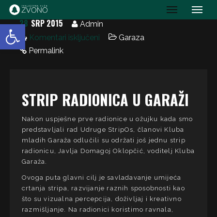
IK Zvono
28
SRP 2015
Open toolbar
Admin
Komentari isključeni
Garaza
Permalink
STRIP RADIONICA U GARAŽI
Nakon uspješne prve radionice u ožujku kada smo
predstavljali rad Udruge StripOs, članovi Kluba
mladih Garaža odlučili su održati još jednu strip
radionicu, Javlja Domagoj Oklopčić, voditelj Kluba
Garaža.
Ovoga puta glavni cilj je savladavanje umijeća
crtanja stripa, razvijanje raznih sposobnosti kao
što su vizualna percepcija, doživljaj i kreativno
razmišljanje. Na radionici koristimo ravnala,