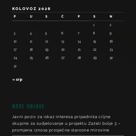
KOLOVOZ 2026
P
U
S
Č
P
S
N
1
2
3
4
5
6
7
8
9
10
11
12
13
14
15
16
17
18
19
20
21
22
23
24
25
26
27
28
29
30
31
« srp
NOVE OBJAVE
Javni poziv za iskaz interesa pripadnika ciljne
skupine za sudjelovanje u projektu Zaželi bolje 3 –
promjena iznosa prosječne starosne mirovine