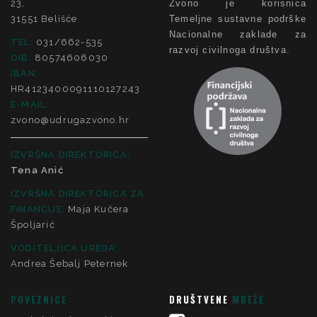
23,
Zvono je korisnica
31551 Belišće
Temeljne sustavne podrške
Nacionalne zaklade za
TEL:
031/662-535
razvoj civilnoga društva.
OIB:
80574606030
IBAN:
HR4123400091110127243
E-MAIL:
zvono@udrugazvono.hr
IZVRŠNA DIREKTORICA:
Tena Anić
IZVRŠNA DIREKTORICA ZA
FINANCIJE
:
Maja Kučera
Špoljarić
VODITELJICA UREDA:
Andrea Šebalj Peternek
POVEZNICE
DRUŠTVENE
MREŽE