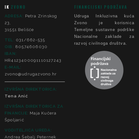
IK
ZVONO
FINANCIJSKI PODRŽAVA
ADRESA:
Petra Zrinskog
Udruga Inkluzivna kuća
23,
Zvono je korisnica
31551 Belišće
Temeljne sustavne podrške
Nacionalne zaklade za
TEL:
031/662-535
razvoj civilnoga društva.
OIB:
80574606030
IBAN:
HR4123400091110127243
E-MAIL:
zvono@udrugazvono.hr
IZVRŠNA DIREKTORICA:
Tena Anić
IZVRŠNA DIREKTORICA ZA
FINANCIJE
:
Maja Kučera
Špoljarić
VODITELJICA UREDA:
Andrea Šebalj Peternek