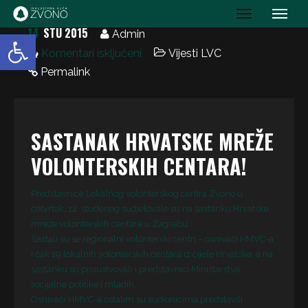
IK Zvono
14
STU 2015
Open toolbar
Admin
Komentari isključeni
Vijesti LVC
Permalink
SASTANAK HRVATSKE MREŽE
VOLONTERSKIH CENTARA!
Predstavnice Lokalnog volonterskog centra Zvono u
četvrtak, 12. studenog sudjelovale su na sastanku Hrvatske
mreže volonterskih centara u Zagrebu.
Sastali su se regionalni volonterski centri – osnivači HMVC-a
i čak 19 lokalnih volonterskih centara iz cijele Hrvatske, a na
sastanku su prisustvovali i predstavnici Ministarstva
socijalne politike i mladih.
Osnivači HMVC-a ostalim su sudionicima predstavili