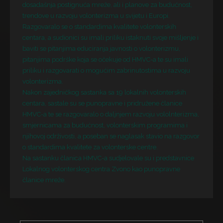
dosadašnja postignuća mreže, ali i planove za budućnost,
trendove u razvoju volonterizma u svijetu i Europi.
Razgovaralo se o standardima kvalitete volonterskih
centara, a sudionici su imali priliku istaknuti svoje mišljenje i
baviti se pitanjima educiranja javnosti o volonterizmu,
pitanjima podrške koja se očekuje od HMVC-a te su imali
priliku i razgovarati o mogućim zabrinutostima u razvoju
volonterizma.
Nakon zajedničkog sastanka sa 19 lokalnih volonterskih
centara, sastale su se punopravne i pridružene članice
HMVC-a te se razgovaralo o daljnjem razvoju vololnterizma,
smjernicama za budućnost, volonterskim programima i
njihovoj održivosti, a poseban se naglasak stavio na razgovor
o standardima kvalitete za volonterske centre.
Na sastanku članica HMVC-a sudjelovale su i predstavnice
Lokalnog volonterskog centra Zvono kao punopravne
članice mreže.