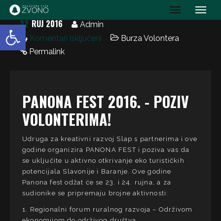
IK Zvono
22
RUJ 2016
Open toolbar
Admin
Komentari isključeni
Burza Volontera
Permalink
PANONA FEST 2016. - POZIV
VOLONTERIMA!
Udruga za kreativni razvoj Slap s partnerima i ove
godine organizira PANONA FEST i poziva vas da
se uključite u aktivno otkrivanje eko turističkih
potencijala Slavonije i Baranje. Ove godine
Panona fest odžat će se 23. i 24. rujna, a za
sudionike se pripremaju brojne aktivnosti:
1. Regionalni forum ruralnog razvoja – Održivom
ekonomijom do održivog društva