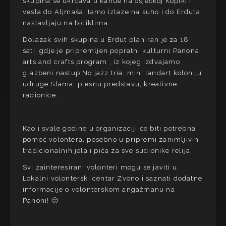
skupina se ukrcava u kanue na osječkoj Kopiki i
vesla do Aljmaša, tamo izlaze na suho i do Erduta
nastavljaju na biciklima.
Dolazak svih skupina u Erdut planiran je za 18
sati, gdje je pripremljen popratni kulturni Panona
arts and crafts program , iz kojeg izdvajamo
glazbeni nastup No jazz tria, mini landart koloniju
udruge Slama, plesnu predstavu, kreativne
radionice.
Kao i svale godine u organizaciji će biti potrebna
pomoć volontera, posebno u pripremi zanimljivih
tradicionalnih jela i pića za sve sudionike relija.
Svi zainteresirani volonteri mogu se javiti u
Lokalni volonterski centar Zvono i saznati dodatne
informacije o volonterskom angažmanu na
Panoni! 🙂