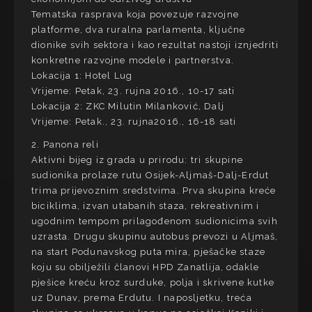
Tematska rasprava koja povezuje razvojne
platforme, dva ruralna parlamenta, ključne
dionike svih sektora i kao rezultat nastoji iznjedriti
konkretne razvojne modele i partnerstva.
Lokacija 1: Hotel Lug
Vrijeme: Petak, 23. rujna 2016., 10-17 sati
Lokacija 2: ZKC Milutin Milanković, Dalj
Vrijeme: Petak., 23. rujna2016., 16-18 sati
2. Panona reli
Aktivni bijeg iz grada u prirodu: tri skupine
sudionika prolaze rutu Osijek-Aljmaš-Dalj-Erdut
trima prijevoznim sredstvima. Prva skupina kreće
biciklima, izvan utabanih staza, rekreativnim i
ugodnim tempom prilagođenom sudionicima svih
uzrasta. Drugu skupinu autobus prevozi u Aljmaš,
na start Podunavskog puta mira, pješačke staze
koju su obilježili članovi HPD Zanatlija, odakle
pješice kreću kroz surduke, polja i skrivene kutke
uz Dunav, prema Erdutu. I naposljetku, treća