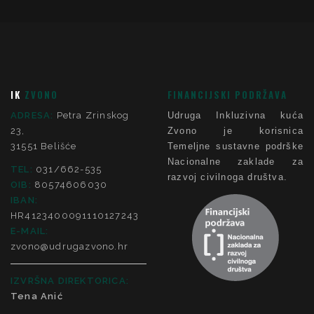
IK
ZVONO
FINANCIJSKI PODRŽAVA
ADRESA:
Petra Zrinskog
Udruga Inkluzivna kuća
23,
Zvono je korisnica
31551 Belišće
Temeljne sustavne podrške
Nacionalne zaklade za
TEL:
031/662-535
razvoj civilnoga društva.
OIB:
80574606030
IBAN:
HR4123400091110127243
E-MAIL:
zvono@udrugazvono.hr
IZVRŠNA DIREKTORICA:
Tena Anić