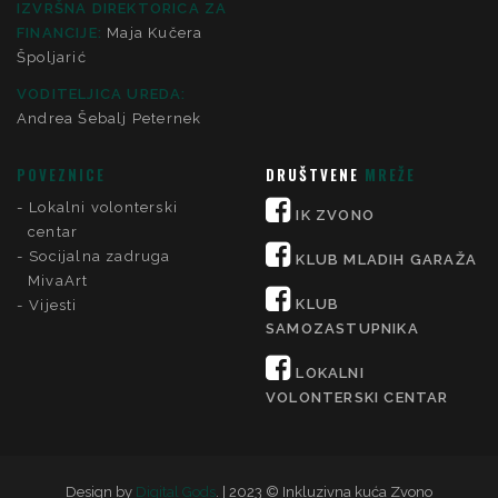
IZVRŠNA DIREKTORICA ZA
FINANCIJE
:
Maja Kučera
Špoljarić
VODITELJICA UREDA:
Andrea Šebalj Peternek
POVEZNICE
DRUŠTVENE
MREŽE
Lokalni volonterski
IK ZVONO
centar
Socijalna zadruga
KLUB MLADIH GARAŽA
MivaArt
KLUB
Vijesti
SAMOZASTUPNIKA
LOKALNI
VOLONTERSKI CENTAR
Design by
Digital Gods
. | 2023 © Inkluzivna kuća Zvono