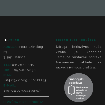
IK
ZVONO
FINANCIJSKI PODRŽAVA
ADRESA:
Petra Zrinskog
Udruga Inkluzivna kuća
23,
Zvono je korisnica
31551 Belišće
Temeljne sustavne podrške
Nacionalne zaklade za
TEL:
031/662-535
razvoj civilnoga društva.
OIB:
80574606030
IBAN:
HR4123400091110127243
E-MAIL:
zvono@udrugazvono.hr
IZVRŠNA DIREKTORICA: