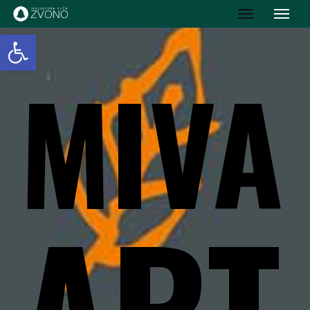
IK Zvono
Open toolbar
MIVA
ART