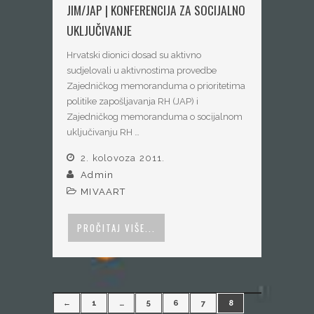
JIM/JAP | KONFERENCIJA ZA SOCIJALNO
UKLJUČIVANJE
Hrvatski dionici dosad su aktivno
sudjelovali u aktivnostima provedbe
Zajedničkog memoranduma o prioritetima
politike zapošljavanja RH (JAP) i
Zajedničkog memoranduma o socijalnom
uključivanju RH …
2. kolovoza 2011.
Admin
MIVAART
PROČITAJ VIŠE...
←
1
…
5
6
7
8