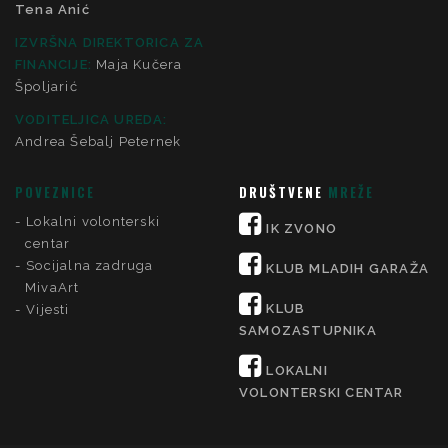
Tena Anić
IZVRŠNA DIREKTORICA ZA
FINANCIJE
:
Maja Kučera
Špoljarić
VODITELJICA UREDA:
Andrea Šebalj Peternek
POVEZNICE
DRUŠTVENE
MREŽE
Lokalni volonterski
IK ZVONO
centar
Socijalna zadruga
KLUB MLADIH GARAŽA
MivaArt
KLUB
Vijesti
SAMOZASTUPNIKA
LOKALNI
VOLONTERSKI CENTAR